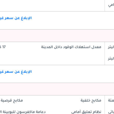
امي
الإبلاغ عن سعر غ
معدل استهلاك الوقود داخل المدينة
17 كم/ليتر
الإبلاغ عن سعر غ
تة
مكابح خلفية
مكابح قرصية 
ائي
نظام تعليق أمامي
دعامة ماكفرسون للبوبينة الل