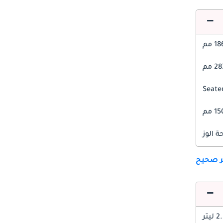
1 مم
 مم
1 مم
 الوز
ير صحيح
 ليتر