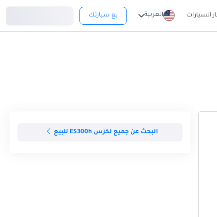
تسجيل دخول
العربية
ار السيارات
بع سيارتك
البحث عن جميع لكزس ES300h للبيع