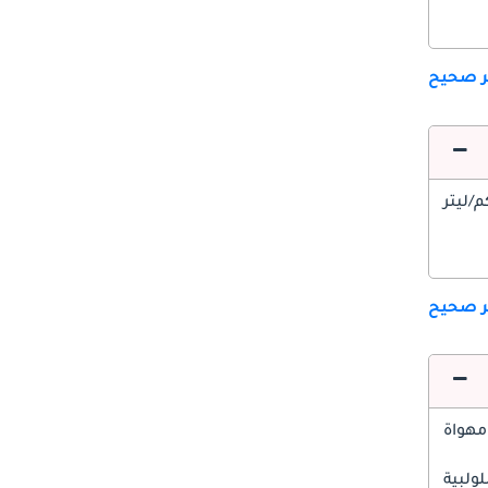
ير صحيح
ير صحيح
مهواة
ولبية