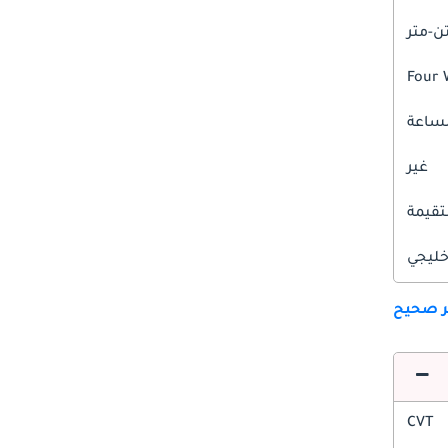
Four 
غير
قيمة
ليجي
ير صحيح
CVT