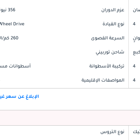
عزم الدوران
356 نيوتن-متر
4
نوع القيادة
Wheel Drive
السرعة القصوى
260 كم/الساعة
شاحن توربيني
4
تركيبة الأسطوانة
أسطوانات مست
4
المواصفات الإقليمية
خ
الإبلاغ عن سعر غ
تيك
نوع التروس