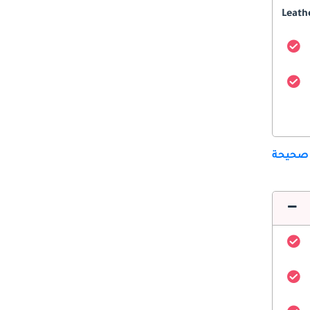
Leath
 صحيحة