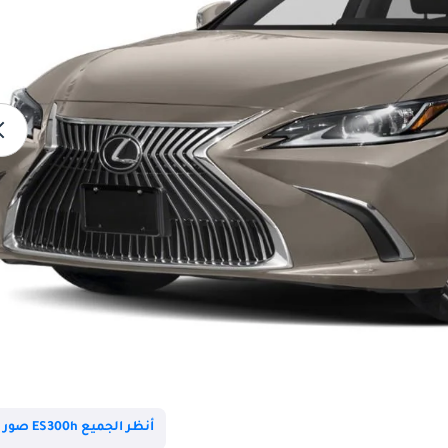
أنظر الجميع ES300h صور