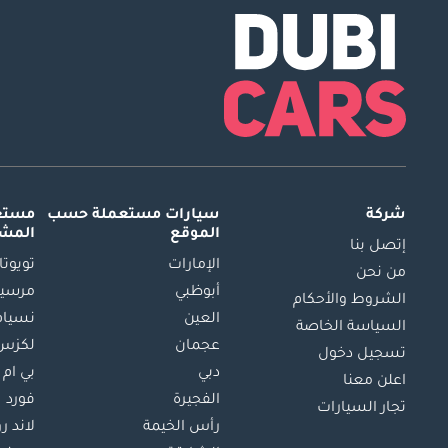
شركة
سيارات مستعملة
حسب
مستعم
الموقع
المش
إتصل بنا
الإمارات
تويوتا
من نحن
أبوظبي
مرسيد
الشروط والأحكام
العين
نسيام
السياسة الخاصة
عجمان
لكزس
تسجيل دخول
دبي
بي ام 
اعلن معنا
الفجيرة
فورد
تجار السيارات
رأس الخيمة
لاند ر