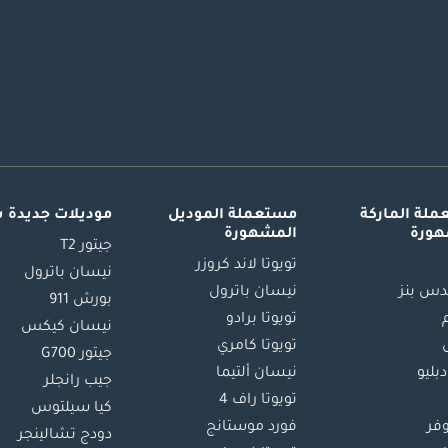
لة الماركة
مستعملة الموديل
موديلات جديدة 
هورة
المشهورة
جيتور T2
تويوتا لاند كروزر
نيسان باترول
س بنز
نيسان باترول
بورش 911
تويوتا برادو
نيسان كيكس
تويوتا كامري
جيتور G700
دبليو
نيسان ألتيما
جيب رانجلر
تويوتا راف 4
كيا سيلتوس
وفر
فورد موستانج
دودج تشالينجر