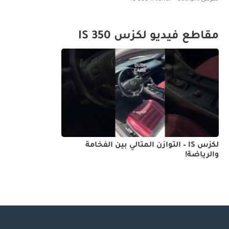
مقاطع فيديو لكزس IS 350
لكزس IS – التوازن المثالي بين الفخامة
والرياضة!