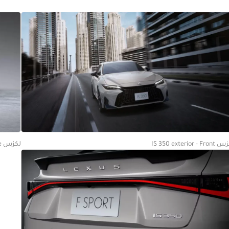
IS 350 exterior - Fr
لكزس IS 350 exterior - Side Profile