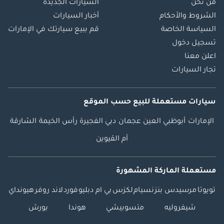
من نحن
السيارات الجديدة
الشروط والأحكام
أخبار السيارات
السياسة الخاصة
قم ببيع سيارتك في الإمارات
تسجيل دخول
اعلن معنا
تجار السيارات
سيارات مستعملة
للبيع
حسب الموقع
الإمارات
أبوظبي
العين
عجمان
دبي
الفجيرة
رأس الخيمة
الشارقة
أم القيوين
مستعملة الماركة المشهورة
تويوتا
مرسيدس بنز
نسيام
لكزس
بي ام دبليو
فورد
لاند روفر
هيونداي
شيفروليه
متسوبيشي
هوندا
بورش