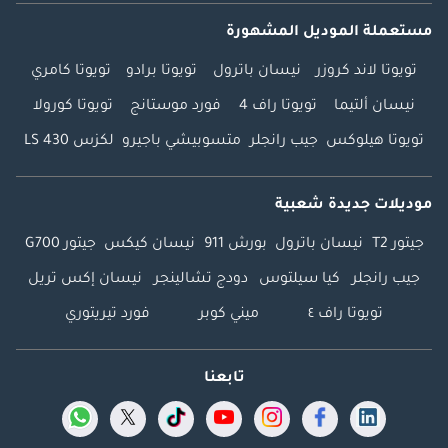
مستعملة الموديل المشهورة
تويوتا لاند كروزر
نيسان باترول
تويوتا برادو
تويوتا كامري
نيسان ألتيما
تويوتا راف 4
فورد موستانج
تويوتا كورولا
تويوتا هيلوكس
جيب رانجلر
متسوبيشي باجيرو
لكزس LS 430
موديلات جديدة شعبية
جيتور T2
نيسان باترول
بورش 911
نيسان كيكس
جيتور G700
جيب رانجلر
كيا سيلتوس
دودج تشالينجر
نيسان إكس تريل
تويوتا راف ٤
ميني كوبر
فورد تيريتوري
تابعنا