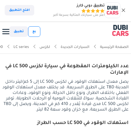
تطبيق دوبي كارز
افتح التطبيق
اعثر على سيارتك المثالية بسرعة أكبر
بع
تطبيق
الصفحة الرئيسية
السيارات الجديدة
لكزس
LC series
00
عدد الكيلومترات المقطوعة في سيارة لكزس LC 500 في
الإمارات
يصل معدل استهلاك الوقود في لكزس LC 500 إلى 5 كم/ليتر داخل
المدينة TBD على الطرق السريعة. قد يختلف معدل استهلاك الوقود
الفعلي باختلاف الطراز، ونوع ناقل الحركة، ونوع الوقود، وعادات
القيادة الشخصية. سواءً للتنقلات اليومية أو الرحلات الطويلة، توفر
لكزس LC 500 مدى قيادة يُقدر بـ 410 كم في المدينة، ويصل إلى TBD
على الطرق السريعة، مع خزان وقود سعة 82 ليتر.
استهلاك الوقود في LC 500 حسب الطراز