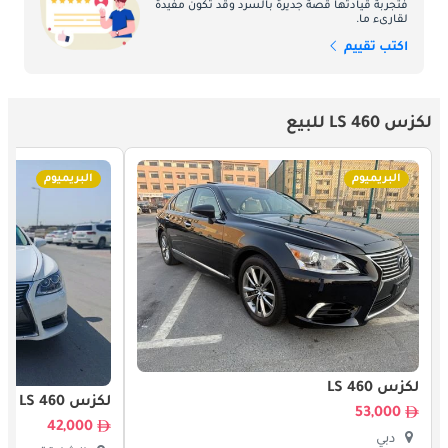
فتجربة قيادتها قصة جديرة بالسرد وقد تكون مفيدة
صيانة:
لقارىء ما.
يعد الحفاظ على سيارة لكزس LS 460 في الإمارات أمرًا سهلاً ، وذلك 
اكتب تقييم
بفضل شبكة خدمات لكزس الواسعة والفنيين الخبراء. تعد الصيانة 
الدورية ضرورية للحفاظ على عمل LS 460 بأعلى أداء وموثوقية. تقدم 
لكزس برنامج صيانة شامل يضمن أن LS 460 تتلقى العناية القصوى 
لكزس LS 460 للبيع
التي تستحقها. تعتبر مهام الصيانة الروتينية ، مثل تغيير الزيت ودوران 
الإطارات وفحص الفرامل ، ضرورية للحفاظ على عمل LS 460 بسلاسة 
البريميوم
البريميوم
وكفاءة لسنوات قادمة.
المنافسون بالتفصيل:
في سوق سيارات السيدان الفاخرة في الإمارات العربية المتحدة ، 
تواجه لكزس LS 460 منافسة هائلة من العلامات التجارية المرموقة 
الأخرى. قد يشمل المنافسون BMW 7 Series و Mercedes-Benz S-
Class و Audi A8 و Jaguar XJ. تشتهر BMW الفئة السابعة بتجربة 
القيادة الديناميكية ومزايا التكنولوجيا المتقدمة. توفر مرسيدس-بنز 
لكزس LS 460
الفئة- S قيادة فخمة ومريحة مع ابتكارات متطورة. إن سيارة Audi A8 
لكزس LS 460
53,000
تثير الإعجاب بتصميمها الحديث ونظام المعلومات والترفيه سهل 
42,000
الاستخدام. تتميز سيارة جاكوار XJ بتصميمها البريطاني الأنيق 
دبي