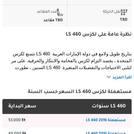
نقل الحركة
عدد المقاعد
TBD
TBD مقاعد
نظرة عامة على لكزس LS 460
تتمتع لكزس LS 460 بتاريخ طويل ولامع في دولة الإمارات العربية 
المتحدة ، يجسد التزام لكزس بالفخامة والابتكار والحرفية. على مر 
السنين ، تطورت LS 460 لتلبي الاحتياجات والتفضيلات المتغيرة 
للسائقين في الإمارات العربية المتحدة ، مما يوفر مزيجًا سلسًا من 
اقرأ المزيد
الأناقة والراحة والتكنولوجيا المتطورة. يواصل أحدث جيل من لكزس LS 
460 هذا الإرث ، مما يوفر تجربة قيادة أكثر دقة وتطوراً.
مستعملة لكزس LS 460 السعر حسب السنة
LS 460 سنوات
سعر البداية
الخارج:
تتميز أحدث لكزس LS 460 بتصميم خارجي قوي وعصري ينضح بالهيبة 
مستعملة LS 460 2016
53,000
والأناقة على طرق الإمارات العربية المتحدة. شبك عمود الدوران 
الأيقوني من لكزس ، ومصابيح LED الأمامية الأنيقة ، وخطوط 
مستعملة LS 460 2015
40,000