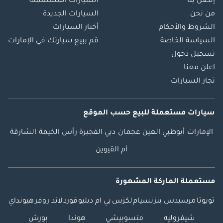
إتصل بنا
السيارات المستعملة
من نحن
السيارات الجديدة
الشروط والأحكام
أخبار السيارات
السياسة الخاصة
قم ببيع سيارتك في الإمارات
تسجيل دخول
اعلن معنا
تجار السيارات
سيارات مستعملة
للبيع
حسب الموقع
الإمارات
أبوظبي
العين
عجمان
دبي
الفجيرة
رأس الخيمة
الشارقة
أم القيوين
مستعملة الماركة المشهورة
تويوتا
مرسيدس بنز
نسيام
لكزس
بي ام دبليو
فورد
لاند روفر
هيونداي
شيفروليه
متسوبيشي
هوندا
بورش