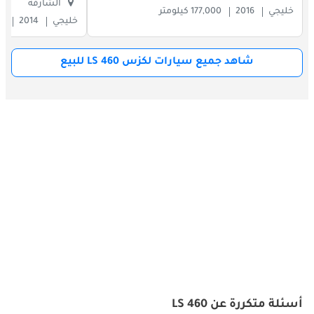
الشارقة
وديناميكيات القيادة الجذابة.
خليجي
2016
177,000 كيلومتر
خليجي
2014
468
شاهد جميع سيارات لكزس LS 460 للبيع
أسئلة متكررة عن LS 460