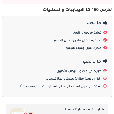
بمجموعة شاملة من تقنيات السلامة المتقدمة لحماية الركاب ومنع 
الحوادث. يشتمل نظام لكزس للسلامة + على ميزات مثل الكبح قبل 
لكزس LS 460 الإيجابيات والسلبيات
الاصطدام ، والتحكم التكيفي في ثبات السرعة ، والتحذير من مغادرة 
المسار ، وعوارض عالية أوتوماتيكية. بالإضافة إلى ذلك ، قد توفر LS 
ما نحب
460 تحسينات أمان اختيارية ، مثل نظام الكاميرا بزاوية 360 درجة ، 
ومراقبة النقطة العمياء ، والتنبيه عبر حركة المرور الخلفية ، مما يوفر 
قيادة مريحة وراقية.
للسائقين طبقة إضافية من الثقة وراحة البال على طرق الإمارات 
تصميم داخلي فاخر وحسن الصنع.
العربية المتحدة.
محرك قوي وموفر للوقود.
الديكورات المحرك:
ما لا نحب
يتم تشغيل أحدث لكزس LS 460 بمحرك V8 هائل وفعال يوفر أداءً قويًا 
حيز خلفي محدود للركاب الأطول.
وكفاءة مذهلة في استهلاك الوقود. يقترن المحرك بناقل حركة 
أوتوماتيكي سلس وسريع الاستجابة ، مما يضمن تجربة قيادة محسّنة 
أقل رياضية مقارنة ببعض المنافسين.
وسلسة. في الإمارات العربية المتحدة ، حيث يسير الأداء والرفاهية جنبًا 
يمكن أن يكون استخدام نظام المعلومات والترفيه معقدًا.
إلى جنب ، يوفر محرك LS 460 ومجموعة ناقل الحركة توازنًا رائعًا بين 
القوة والكفاءة. يمكن للسائقين أيضًا اختيار تكوينات الدفع الخلفي أو 
الدفع الرباعي لتناسب تفضيلاتهم في القيادة.
شارك قصة سيارتك معنا.