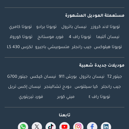
مستعملة الموديل المشهورة
تويوتا لاند كروزر
نيسان باترول
تويوتا برادو
تويوتا كامري
نيسان ألتيما
تويوتا راف 4
فورد موستانج
تويوتا كورولا
تويوتا هيلوكس
جيب رانجلر
متسوبيشي باجيرو
لكزس LS 430
موديلات جديدة شعبية
جيتور T2
نيسان باترول
بورش 911
نيسان كيكس
جيتور G700
جيب رانجلر
كيا سيلتوس
دودج تشالينجر
نيسان إكس تريل
تويوتا راف ٤
ميني كوبر
فورد تيريتوري
تابعنا