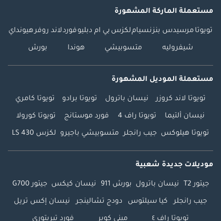
مستعملة الماركة المشهورة
تويوتا
مرسيدس بنز
نسيام
لكزس
بي ام دبليو
فورد
لاند روفر
هيونداي
شيفروليه
متسوبيشي
هوندا
بورش
مستعملة الموديل المشهورة
تويوتا لاند كروزر
نيسان باترول
تويوتا برادو
تويوتا كامري
نيسان ألتيما
تويوتا راف 4
فورد موستانج
تويوتا كورولا
تويوتا هيلوكس
جيب رانجلر
متسوبيشي باجيرو
لكزس LS 430
موديلات جديدة شعبية
جيتور T2
نيسان باترول
بورش 911
نيسان كيكس
جيتور G700
جيب رانجلر
كيا سيلتوس
دودج تشالينجر
نيسان إكس تريل
تويوتا راف ٤
ميني كوبر
فورد تيريتوري