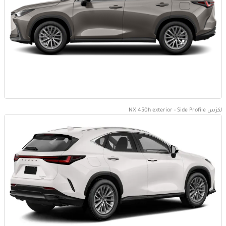
لكزس NX 450h exterior - Side Profile