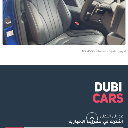
لكزس NX 450h interior - Seats
عد إلى الأعلى
اشترك في نشراتنا الإخبارية