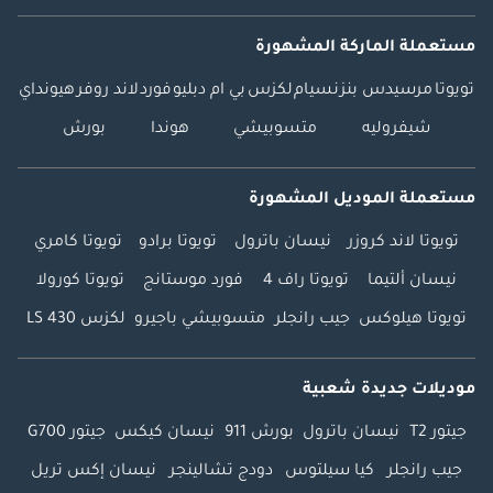
مستعملة الماركة المشهورة
تويوتا
مرسيدس بنز
نسيام
لكزس
بي ام دبليو
فورد
لاند روفر
هيونداي
شيفروليه
متسوبيشي
هوندا
بورش
مستعملة الموديل المشهورة
تويوتا لاند كروزر
نيسان باترول
تويوتا برادو
تويوتا كامري
نيسان ألتيما
تويوتا راف 4
فورد موستانج
تويوتا كورولا
تويوتا هيلوكس
جيب رانجلر
متسوبيشي باجيرو
لكزس LS 430
موديلات جديدة شعبية
جيتور T2
نيسان باترول
بورش 911
نيسان كيكس
جيتور G700
جيب رانجلر
كيا سيلتوس
دودج تشالينجر
نيسان إكس تريل