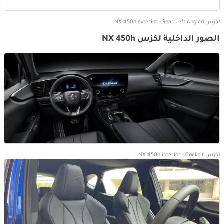
لكزس NX 450h exterior - Rear Left Angled
الصور الداخلية لكزس NX 450h
لكزس NX 450h interior - Cockpit