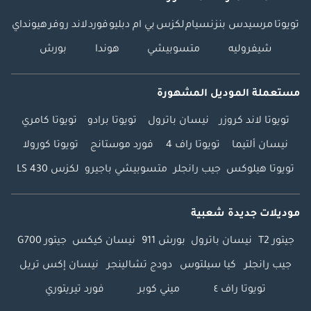
تويوتا
مرسيدس بنز
نسيام
لكزس
بي ام دبليو
فورد
لاند روفر
هيونداي
شيفروليه
متسوبيشي
هوندا
بورش
مستعملة الموديل المشهورة
تويوتا لاند كروزر
نيسان باترول
تويوتا برادو
تويوتا كامري
نيسان ألتيما
تويوتا راف 4
فورد موستانج
تويوتا كورولا
تويوتا هيلوكس
جيب رانجلر
متسوبيشي باجيرو
لكزس LS 430
موديلات جديدة شعبية
جيتور T2
نيسان باترول
بورش 911
نيسان كيكس
جيتور G700
جيب رانجلر
كيا سيلتوس
دودج تشالينجر
نيسان إكس تريل
تويوتا راف ٤
ميني كوبر
فورد تيريتوري