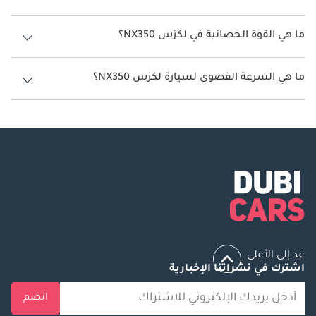
سعة خزان وقود لكزس NX350 55 ليتر.
ما هي القوة الحصانية في لكزس NX350؟
تنتج لكزس NX350 قوة 274 حصان.
ما هي السرعة القصوى لسيارة لكزس NX350؟
السرعة القصوى لسيارة لكزس NX350 هي 260 كم/الساعة.
عد إلى الأعلى
اشترك في نشراتنا الإخبارية
انضم