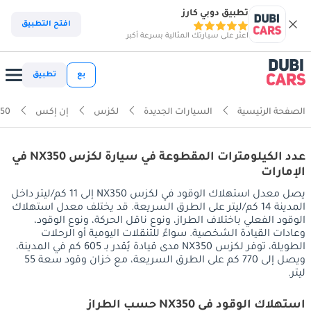
تطبيق دوبي كارز
افتح التطبيق
اعثر على سيارتك المثالية بسرعة أكبر
بع
تطبيق
الصفحة الرئيسية
السيارات الجديدة
لكزس
إن إكس
50
عدد الكيلومترات المقطوعة في سيارة لكزس NX350 في
الإمارات
يصل معدل استهلاك الوقود في لكزس NX350 إلى 11 كم/ليتر داخل
المدينة 14 كم/ليتر على الطرق السريعة. قد يختلف معدل استهلاك
الوقود الفعلي باختلاف الطراز، ونوع ناقل الحركة، ونوع الوقود،
وعادات القيادة الشخصية. سواءً للتنقلات اليومية أو الرحلات
الطويلة، توفر لكزس NX350 مدى قيادة يُقدر بـ 605 كم في المدينة،
ويصل إلى 770 كم على الطرق السريعة، مع خزان وقود سعة 55
ليتر.
استهلاك الوقود في NX350 حسب الطراز