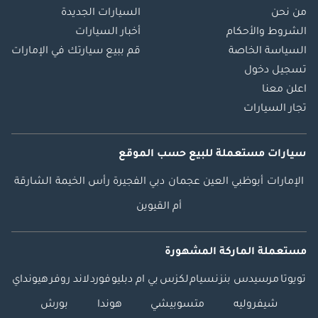
من نحن
السيارات الجديدة
الشروط والأحكام
أخبار السيارات
السياسة الخاصة
قم ببيع سيارتك في الإمارات
تسجيل دخول
اعلن معنا
تجار السيارات
سيارات مستعملة
للبيع
حسب الموقع
الإمارات
أبوظبي
العين
عجمان
دبي
الفجيرة
رأس الخيمة
الشارقة
أم القيوين
مستعملة الماركة المشهورة
تويوتا
مرسيدس بنز
نسيام
لكزس
بي ام دبليو
فورد
لاند روفر
هيونداي
شيفروليه
متسوبيشي
هوندا
بورش