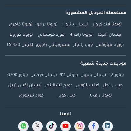
مستعملة الموديل المشهورة
تويوتا لاند كروزر
نيسان باترول
تويوتا برادو
تويوتا كامري
نيسان ألتيما
تويوتا راف 4
فورد موستانج
تويوتا كورولا
تويوتا هيلوكس
جيب رانجلر
متسوبيشي باجيرو
لكزس LS 430
موديلات جديدة شعبية
جيتور T2
نيسان باترول
بورش 911
نيسان كيكس
جيتور G700
جيب رانجلر
كيا سيلتوس
دودج تشالينجر
نيسان إكس تريل
تويوتا راف ٤
ميني كوبر
فورد تيريتوري
تابعنا