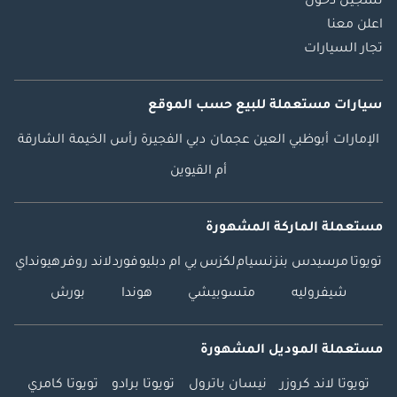
تسجيل دخول
اعلن معنا
تجار السيارات
سيارات مستعملة
للبيع
حسب الموقع
الإمارات
أبوظبي
العين
عجمان
دبي
الفجيرة
رأس الخيمة
الشارقة
أم القيوين
مستعملة الماركة المشهورة
تويوتا
مرسيدس بنز
نسيام
لكزس
بي ام دبليو
فورد
لاند روفر
هيونداي
شيفروليه
متسوبيشي
هوندا
بورش
مستعملة الموديل المشهورة
تويوتا لاند كروزر
نيسان باترول
تويوتا برادو
تويوتا كامري