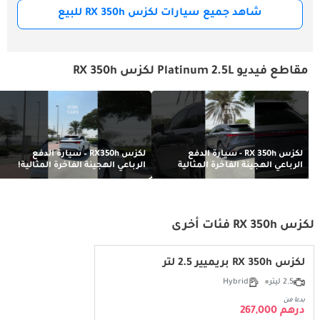
شاهد جميع سيارات لكزس RX 350h للبيع
مقاطع فيديو Platinum 2.5L لكزس RX 350h
لكزس RX 350h - سيارة الدفع
لكزس RX350h – سيارة الدفع
الرباعي الهجينة الفاخرة المثالية
الرباعي الهجينة الفاخرة المثالية!
لكزس RX 350h فئات أخرى
لكزس RX 350h بريميير 2.5 لتر
2.5 ليتر
Hybrid
بدءا من
درهم 267,000