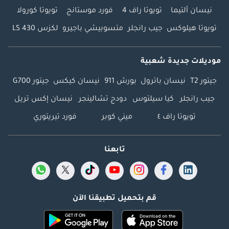
نيسان ألتيما
تويوتا راف 4
فورد موستانج
تويوتا كورولا
تويوتا هيلوكس
جيب رانجلر
متسوبيشي باجيرو
لكزس LS 430
موديلات جديدة شعبية
جيتور T2
نيسان باترول
بورش 911
نيسان كيكس
جيتور G700
جيب رانجلر
كيا سيلتوس
دودج تشالينجر
نيسان إكس تريل
تويوتا راف ٤
ميني كوبر
فورد تيريتوري
تابعنا
قم بتحميل تطبيقنا الآن