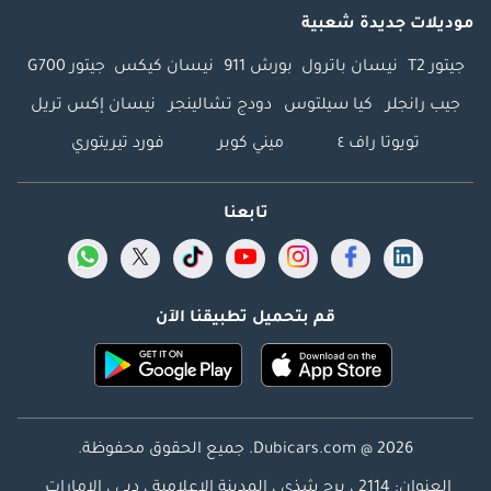
موديلات جديدة شعبية
جيتور T2
نيسان باترول
بورش 911
نيسان كيكس
جيتور G700
جيب رانجلر
كيا سيلتوس
دودج تشالينجر
نيسان إكس تريل
تويوتا راف ٤
ميني كوبر
فورد تيريتوري
تابعنا
قم بتحميل تطبيقنا الآن
Dubicars.com @ 2026. جميع الحقوق محفوظة.
العنوان: 2114 ، برج شذى ، المدينة الإعلامية ، دبي ، الإمارات