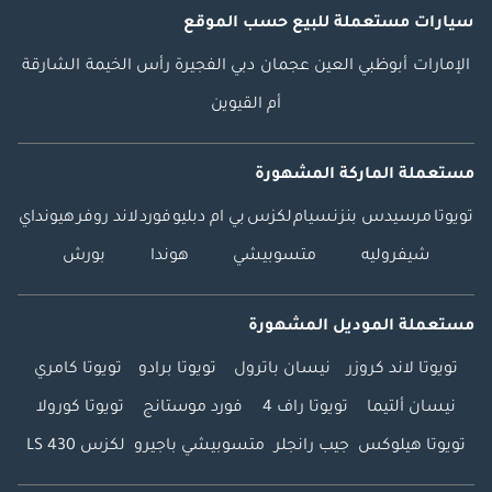
سيارات مستعملة
للبيع
حسب الموقع
الإمارات
أبوظبي
العين
عجمان
دبي
الفجيرة
رأس الخيمة
الشارقة
أم القيوين
مستعملة الماركة المشهورة
تويوتا
مرسيدس بنز
نسيام
لكزس
بي ام دبليو
فورد
لاند روفر
هيونداي
شيفروليه
متسوبيشي
هوندا
بورش
مستعملة الموديل المشهورة
تويوتا لاند كروزر
نيسان باترول
تويوتا برادو
تويوتا كامري
نيسان ألتيما
تويوتا راف 4
فورد موستانج
تويوتا كورولا
تويوتا هيلوكس
جيب رانجلر
متسوبيشي باجيرو
لكزس LS 430