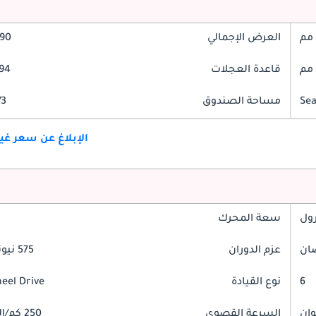
العرض الإجمالي
2090
قاعدة العجلات
2994
مساحة الصندوق
473 
الإبلاغ عن سعر غ
رول
سعة المحرك
عزم الدوران
575 نيوتن-متر
6
نوع القيادة
heel Drive
السرعة القصوى
250 كم/الساعة