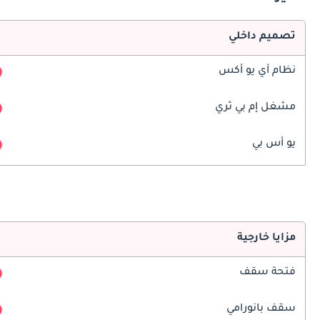
تصميم داخلي
نظام آي يو أكس
مشغل إم بي ثري
يو أس بي
مزايا خارجية
فتحة سقف
سقف بانورامي