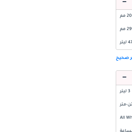
 مم
 مم
ليتر
ير صحيح
3 ليتر
All W