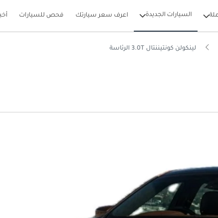
السيارات الجديدة
لة
اعرف سعر سيارتك
فحص للسيارات
أخب
لينكولن كونتيننتال 3.0T الرئاسة