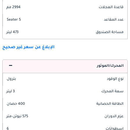
قاعدة العجلات
2994 مم
عدد المقاعد
5 Seater
مساحة الصندوق
473 ليتر
الإبلاغ عن سعر غير صحيح
المحرك/الموتور
نوع الوقود
بترول
سعة المحرك
3 ليتر
الطاقة الحصانية
400 حصان
عزم الدوران
575 نيوتن-متر
اسطوانات
6