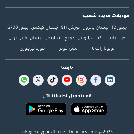
موديلات جديدة شعبية
جيتور T2
نيسان باترول
بورش 911
نيسان كيكس
جيتور G700
جيب رانجلر
كيا سيلتوس
دودج تشالينجر
نيسان إكس تريل
تويوتا راف ٤
ميني كوبر
فورد تيريتوري
تابعنا
قم بتحميل تطبيقنا الآن
Dubicars.com @ 2026. جميع الحقوق محفوظة.