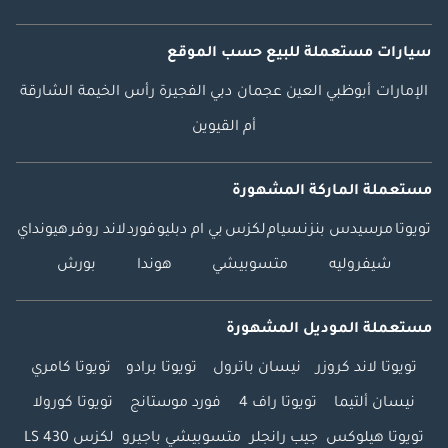
سيارات مستعملة
للبيع
حسب الموقع
الإمارات
أبوظبي
العين
عجمان
دبي
الفجيرة
رأس الخيمة
الشارقة
أم القيوين
مستعملة الماركة المشهورة
تويوتا
مرسيدس بنز
نسيام
لكزس
بي ام دبليو
فورد
لاند روفر
هيونداي
شيفروليه
متسوبيشي
هوندا
بورش
مستعملة الموديل المشهورة
تويوتا لاند كروزر
نيسان باترول
تويوتا برادو
تويوتا كامري
نيسان ألتيما
تويوتا راف 4
فورد موستانج
تويوتا كورولا
تويوتا هيلوكس
جيب رانجلر
متسوبيشي باجيرو
لكزس LS 430