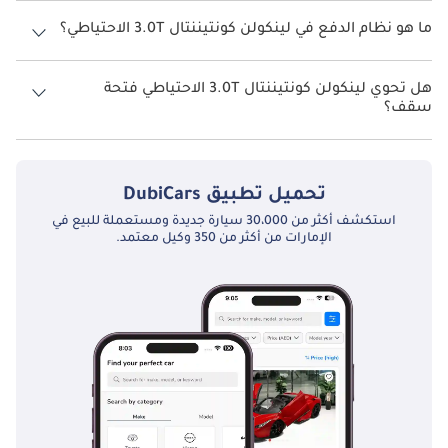
تتسع لينكولن كونتيننتال 3.0T الاحتياطي لأ 5 أشخاص.
ما هو نظام الدفع في لينكولن كونتيننتال 3.0T الاحتياطي؟
نظام الدفع في لينكولن كونتيننتال All Wheel Drive 3.0T الاحتياطي.
هل تحوي لينكولن كونتيننتال 3.0T الاحتياطي فتحة
سقف؟
نعم توفر لينكولن كونتيننتال 3.0T الاحتياطي فتحة السقف كخيار.
تحميل تطبيق
DubiCars
استكشف أكثر من 30،000 سيارة جديدة ومستعملة للبيع في
الإمارات من أكثر من 350 وكيل معتمد.