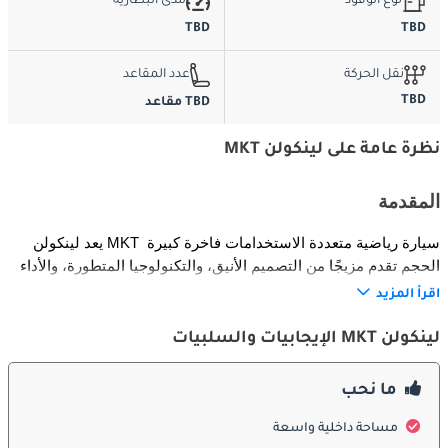
نوع الوقود
مدى البطارية
TBD
TBD
نقل الحركة
عدد المقاعد
TBD
TBD مقاعد
نظرة عامة على لينكولن MKT
المقدمة
يعد لينكولن MKT سيارة رياضية متعددة الاستخدامات فاخرة كبيرة 
الحجم تقدم مزيجًا من التصميم الأنيق، والتكنولوجيا المتطورة، والأداء 
المتميز. معروفة بمقاعدها الواسعة ذات الثلاثة صفوف وميزاتها 
اقرأ المزيد
الرفيعة، تعد MKT مثالية لأولئك الذين يحتاجون إلى كل من الفخامة 
والمرونة. مع محرك قوي، وركوب سلس، ومجموعة من ميزات الراحة 
لينكولن MKT الإيجابيات والسلبيات
والسلامة، تم تصميم لينكولن MKT لتلبية احتياجات العائلات والباحثين 
عن الفخامة على حد سواء.
ما نحب
الخارجية
مساحة داخلية واسعة