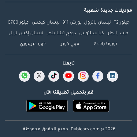
موديلات جديدة شعبية
جيتور T2
نيسان باترول
بورش 911
نيسان كيكس
جيتور G700
جيب رانجلر
كيا سيلتوس
دودج تشالينجر
نيسان إكس تريل
تويوتا راف ٤
ميني كوبر
فورد تيريتوري
تابعنا
قم بتحميل تطبيقنا الآن
Dubicars.com @ 2026. جميع الحقوق محفوظة.