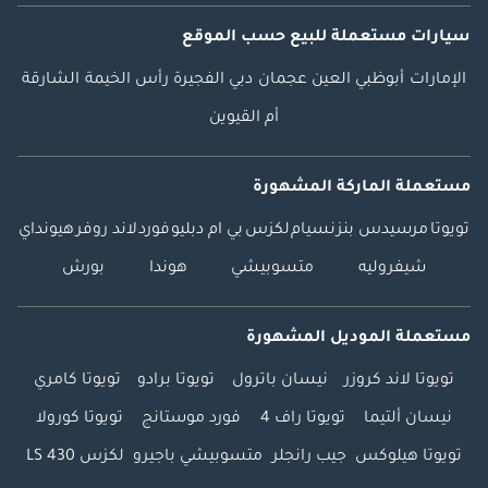
سيارات مستعملة
للبيع
حسب الموقع
الإمارات
أبوظبي
العين
عجمان
دبي
الفجيرة
رأس الخيمة
الشارقة
أم القيوين
مستعملة الماركة المشهورة
تويوتا
مرسيدس بنز
نسيام
لكزس
بي ام دبليو
فورد
لاند روفر
هيونداي
شيفروليه
متسوبيشي
هوندا
بورش
مستعملة الموديل المشهورة
تويوتا لاند كروزر
نيسان باترول
تويوتا برادو
تويوتا كامري
نيسان ألتيما
تويوتا راف 4
فورد موستانج
تويوتا كورولا
تويوتا هيلوكس
جيب رانجلر
متسوبيشي باجيرو
لكزس LS 430