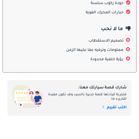
جودة ركوب سلسة
يتميز التصميم الخارجي لـ لينكولن MKT بتصميم أنيق وراقي مع خطوط 
جريئة وهيكل هوائي متميز. الشبك الأمامي الكبير، المحاط بمصابيح 
خيارات المحرك القوية
أمامية LED المميزة، يمنح MKT حضورًا قويًا على الطريق. هيكل 
السيارة الطويل وأبعادها الواسعة توفر مساحة كبيرة للركاب، بينما تعزز 
ما لا نحب
الخطوط المنسابة واللمسات المعدنية من مظهرها الفاخر. التصميم 
الخارجي لـ MKT يجمع بين الفخامة والرياضية في تناغم تام.
تصميم الاستقطاب
معلومات وترفيه عفا عليها الزمن
الداخلية
رؤية خلفية محدودة
من الداخل، يقدم لينكولن MKT مقصورة فاخرة وواسعة مع مواد عالية 
الجودة وميزات متطورة. تتميز المقصورة بتنجيد من الجلد الفاخر، 
وتفاصيل خشبية، وأسطح ناعمة للمس توفر شعورًا بالفخامة والرفاهية. 
تم تصميم المقاعد لتوفير أقصى درجات الراحة، مع توفر مساحة كافية 
شارك قصة سيارتك معنا.
للأرجل والرأس لجميع الركاب. كما تأتي MKT مجهزة بنظام معلومات 
فتجربة قيادتها قصة جديرة بالسرد وقد تكون مفيدة
لقارىء ما.
وترفيه متطور، وتحكم في المناخ ثنائي المنطقة، ونظام صوتي فاخر 
اكتب تقييم
لضمان رحلة مريحة وممتعة للجميع.
ميزات السلامة
يأتي لينكولن MKT مزودًا بمجموعة واسعة من ميزات السلامة لضمان 