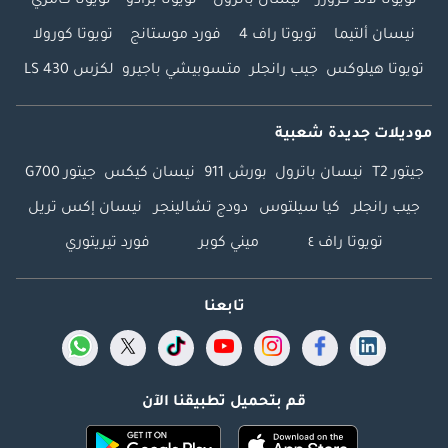
تويوتا لاند كروزر
نيسان باترول
تويوتا برادو
تويوتا كامري
نيسان ألتيما
تويوتا راف 4
فورد موستانج
تويوتا كورولا
تويوتا هيلوكس
جيب رانجلر
متسوبيشي باجيرو
لكزس LS 430
موديلات جديدة شعبية
جيتور T2
نيسان باترول
بورش 911
نيسان كيكس
جيتور G700
جيب رانجلر
كيا سيلتوس
دودج تشالينجر
نيسان إكس تريل
تويوتا راف ٤
ميني كوبر
فورد تيريتوري
تابعنا
قم بتحميل تطبيقنا الآن