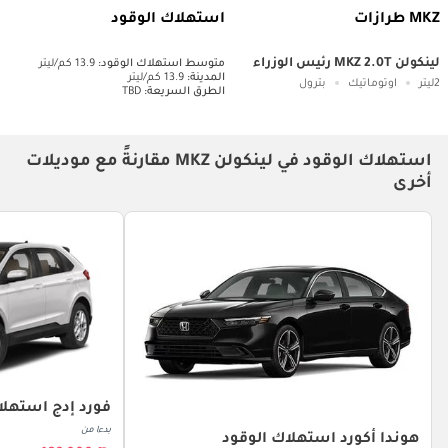
MKZ طرازات
استهلاك الوقود
لينكولن MKZ 2.0T رئيس الوزراء
متوسط ​​استهلاك الوقود:
13.9 كم/ليتر
المدينة:
13.9 كم/ليتر
2ليتر
اوتوماتيك
بترول
الطرق السريعة:
TBD
استهلاك الوقود في لينكولن MKZ مقارنةً مع موديلات
أخرى
فورد إدج استهلا
بدءا من
هوندا أكورد استهلاك الوقود