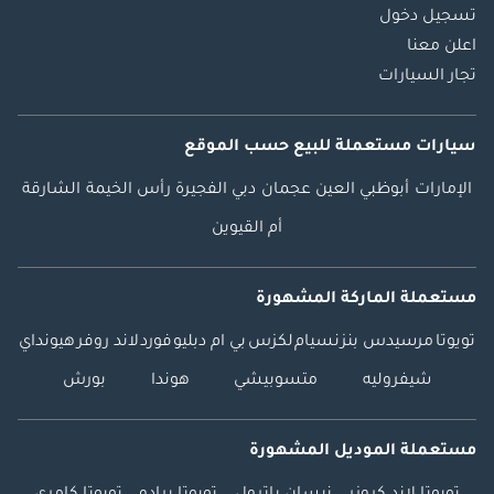
تسجيل دخول
اعلن معنا
تجار السيارات
سيارات مستعملة
للبيع
حسب الموقع
الإمارات
أبوظبي
العين
عجمان
دبي
الفجيرة
رأس الخيمة
الشارقة
أم القيوين
مستعملة الماركة المشهورة
تويوتا
مرسيدس بنز
نسيام
لكزس
بي ام دبليو
فورد
لاند روفر
هيونداي
شيفروليه
متسوبيشي
هوندا
بورش
مستعملة الموديل المشهورة