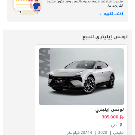
فتجربة قيادتها قصة جديرة بالسرد وقد تكون مفيدة
لقارىء ما.
اكتب تقييم
لوتس إيليتري للبيع
لوتس إيليتري
305,000
دبي
خليجي
2023
23,144 كيلومتر