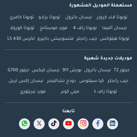
مستعملة الموديل المشهورة
تويوتا لاند كروزر
نيسان باترول
تويوتا برادو
تويوتا كامري
نيسان ألتيما
تويوتا راف 4
فورد موستانج
تويوتا كورولا
تويوتا هيلوكس
جيب رانجلر
متسوبيشي باجيرو
لكزس LS 430
موديلات جديدة شعبية
جيتور T2
نيسان باترول
بورش 911
نيسان كيكس
جيتور G700
جيب رانجلر
كيا سيلتوس
دودج تشالينجر
نيسان إكس تريل
تويوتا راف ٤
ميني كوبر
فورد تيريتوري
تابعنا