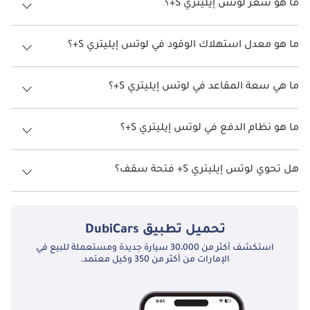
ما هو سعر لوتس إيليتري S+؟
سعر لوتس إيليتري S+ هو درهم 550,000.
ما هو معدل استهلاك الوقود في لوتس إيليتري S+؟
يبلغ معدل استهلاك الوقود المقترح من الشركة المصنعة لسيارة لوتس
إيليتري 2026 من 600كم.
ما هي سعة المقاعد في لوتس إيليتري S+؟
تتسع لوتس إيليتري S+ لأ 5 أشخاص.
ما هو نظام الدفع في لوتس إيليتري S+؟
نظام الدفع في لوتس إيليتري All Wheel Drive S+.
هل تحوي لوتس إيليتري S+ فتحة سقف؟
نعم توفر لوتس إيليتري S+ فتحة السقف كخيار.
تحميل تطبيق
DubiCars
استكشف أكثر من 30،000 سيارة جديدة ومستعملة للبيع في
الإمارات من أكثر من 350 وكيل معتمد.