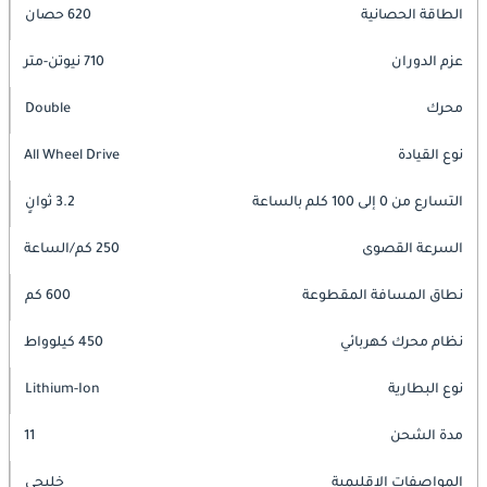
الطاقة الحصانية
620 حصان
عزم الدوران
710 نيوتن-متر
محرك
Double
نوع القيادة
All Wheel Drive
التسارع من 0 إلى 100 كلم بالساعة
3.2 ثوانٍ
السرعة القصوى
250 كم/الساعة
نطاق المسافة المقطوعة
600 كم
نظام محرك كهربائي
450 كيلوواط
نوع البطارية
Lithium-Ion
مدة الشحن
11
المواصفات الإقليمية
خليجي