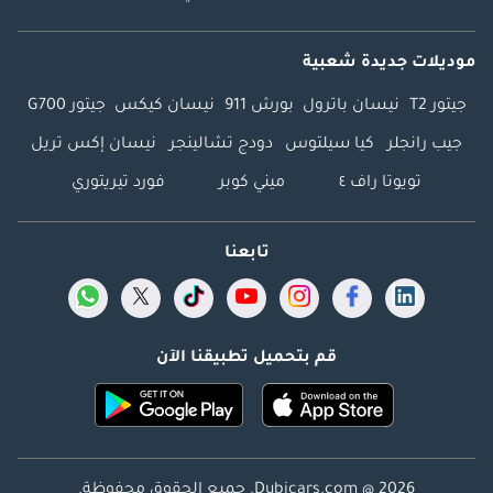
موديلات جديدة شعبية
جيتور T2
نيسان باترول
بورش 911
نيسان كيكس
جيتور G700
جيب رانجلر
كيا سيلتوس
دودج تشالينجر
نيسان إكس تريل
تويوتا راف ٤
ميني كوبر
فورد تيريتوري
تابعنا
قم بتحميل تطبيقنا الآن
Dubicars.com @ 2026. جميع الحقوق محفوظة.