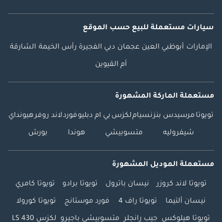
سيارات مستعملة
للبيع
حسب الموقع
الإمارات
أبوظبي
العين
عجمان
دبي
الفجيرة
رأس الخيمة
الشارقة
أم القيوين
مستعملة الماركة المشهورة
تويوتا
مرسيدس بنز
نسيام
لكزس
بي ام دبليو
فورد
لاند روفر
هيونداي
شيفروليه
متسوبيشي
هوندا
بورش
مستعملة الموديل المشهورة
تويوتا لاند كروزر
نيسان باترول
تويوتا برادو
تويوتا كامري
نيسان ألتيما
تويوتا راف 4
فورد موستانج
تويوتا كورولا
تويوتا هيلوكس
جيب رانجلر
متسوبيشي باجيرو
لكزس LS 430