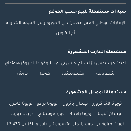
سيارات مستعملة
للبيع
حسب الموقع
الإمارات
أبوظبي
العين
عجمان
دبي
الفجيرة
رأس الخيمة
الشارقة
أم القيوين
مستعملة الماركة المشهورة
تويوتا
مرسيدس بنز
نسيام
لكزس
بي ام دبليو
فورد
لاند روفر
هيونداي
شيفروليه
متسوبيشي
هوندا
بورش
مستعملة الموديل المشهورة
تويوتا لاند كروزر
نيسان باترول
تويوتا برادو
تويوتا كامري
نيسان ألتيما
تويوتا راف 4
فورد موستانج
تويوتا كورولا
تويوتا هيلوكس
جيب رانجلر
متسوبيشي باجيرو
لكزس LS 430