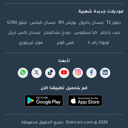
موديلات جديدة شعبية
جيتور T2
نيسان باترول
بورش 911
نيسان كيكس
جيتور G700
جيب رانجلر
كيا سيلتوس
دودج تشالينجر
نيسان إكس تريل
تويوتا راف ٤
ميني كوبر
فورد تيريتوري
تابعنا
قم بتحميل تطبيقنا الآن
Dubicars.com @ 2026. جميع الحقوق محفوظة.