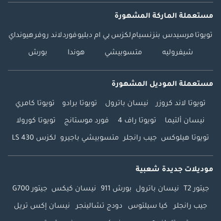
مستعملة الماركة المشهورة
تويوتا
مرسيدس بنز
نسيام
لكزس
بي ام دبليو
فورد
لاند روفر
هيونداي
شيفروليه
متسوبيشي
هوندا
بورش
مستعملة الموديل المشهورة
تويوتا لاند كروزر
نيسان باترول
تويوتا برادو
تويوتا كامري
نيسان ألتيما
تويوتا راف 4
فورد موستانج
تويوتا كورولا
تويوتا هيلوكس
جيب رانجلر
متسوبيشي باجيرو
لكزس LS 430
موديلات جديدة شعبية
جيتور T2
نيسان باترول
بورش 911
نيسان كيكس
جيتور G700
جيب رانجلر
كيا سيلتوس
دودج تشالينجر
نيسان إكس تريل