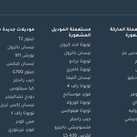
لة الماركة
مستعملة الموديل
موديلات جديدة 
هورة
المشهورة
جيتور T2
تويوتا لاند كروزر
نيسان باترول
س بنز
نيسان باترول
بورش 911
تويوتا برادو
نيسان كيكس
تويوتا كامري
جيتور G700
دبليو
نيسان ألتيما
جيب رانجلر
تويوتا راف 4
كيا سيلتوس
وفر
فورد موستانج
دودج تشالينجر
اي
تويوتا كورولا
نيسان إكس تريل
ليه
تويوتا هيلوكس
تويوتا راف ٤
بيشي
جيب رانجلر
ميني كوبر
متسوبيشي باجيرو
فورد تيريتوري
لكزس LS 430