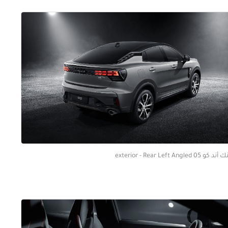
 كو 05 exterior - Rear Left Angled