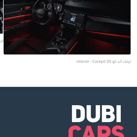
لينك أ
لينك أند كو 05 interior - Cockpit