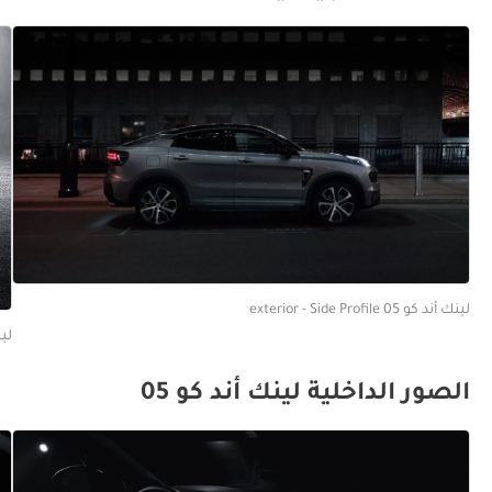
لينك أند كو 05 exterior - Side Profile
لينك أند
الصور الداخلية لينك أند كو 05