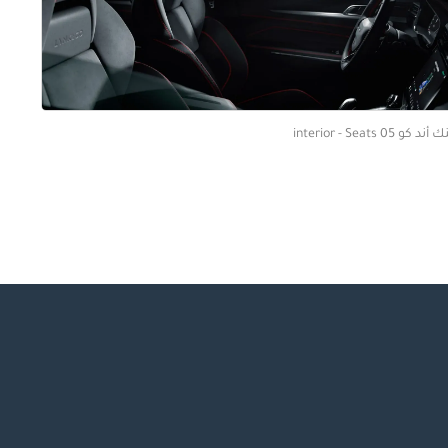
ند كو 05 interior - Seats