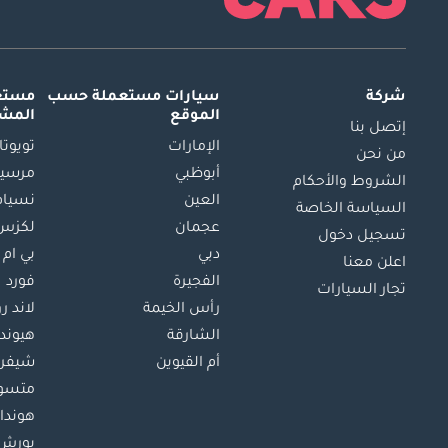
شركة
سيارات مستعملة
حسب
مستعم
الموقع
المش
إتصل بنا
الإمارات
تويوتا
من نحن
أبوظبي
مرسيد
الشروط والأحكام
العين
نسيام
السياسة الخاصة
عجمان
لكزس
تسجيل دخول
دبي
بي ام 
اعلن معنا
الفجيرة
فورد
تجار السيارات
رأس الخيمة
لاند ر
الشارقة
هيوند
أم القيوين
شيفرو
متسو
هوندا
بورش