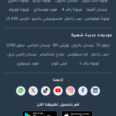
تويوتا لاند كروزر
نيسان باترول
تويوتا برادو
تويوتا كامري
نيسان ألتيما
تويوتا راف 4
فورد موستانج
تويوتا كورولا
تويوتا هيلوكس
جيب رانجلر
متسوبيشي باجيرو
لكزس LS 430
موديلات جديدة شعبية
جيتور T2
نيسان باترول
بورش 911
نيسان كيكس
جيتور G700
جيب رانجلر
كيا سيلتوس
دودج تشالينجر
نيسان إكس تريل
تويوتا راف ٤
ميني كوبر
فورد تيريتوري
تابعنا
قم بتحميل تطبيقنا الآن