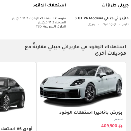
جيبلي طرازات
استهلاك الوقود
مازيراتي جيبلي 3.0T V6 Modena
متوسط ​​استهلاك الوقود:
11.2 كم/ليتر
المدينة:
11.2 كم/ليتر
3ليتر
اوتوماتيك
بترول
الطرق السريعة:
TBD
استهلاك الوقود في مازيراتي جيبلي مقارنةً مع
موديلات أخرى
بورش باناميرا استهلاك الوقود
بدءا من
409,900
أودي A6 استهلاك الوقود