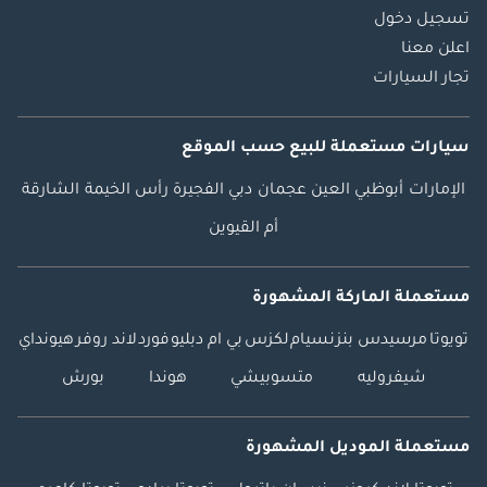
تسجيل دخول
اعلن معنا
تجار السيارات
سيارات مستعملة
للبيع
حسب الموقع
الإمارات
أبوظبي
العين
عجمان
دبي
الفجيرة
رأس الخيمة
الشارقة
أم القيوين
مستعملة الماركة المشهورة
تويوتا
مرسيدس بنز
نسيام
لكزس
بي ام دبليو
فورد
لاند روفر
هيونداي
شيفروليه
متسوبيشي
هوندا
بورش
مستعملة الموديل المشهورة