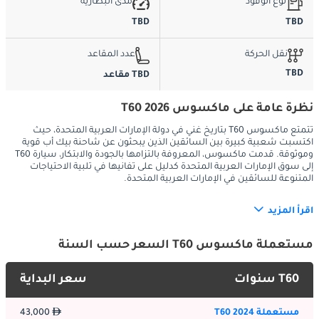
نوع الوقود
مدى البطارية
TBD
TBD
نقل الحركة
عدد المقاعد
TBD
TBD مقاعد
نظرة عامة على ماكسوس T60 2026
تتمتع ماكسوس T60 بتاريخ غني في دولة الإمارات العربية المتحدة، حيث
اكتسبت شعبية كبيرة بين السائقين الذين يبحثون عن شاحنة بيك أب قوية
وموثوقة. قدمت ماكسوس، المعروفة بالتزامها بالجودة والابتكار، سيارة T60
إلى سوق الإمارات العربية المتحدة كدليل على تفانيها في تلبية الاحتياجات
المتنوعة للسائقين في الإمارات العربية المتحدة.
اقرأ المزيد
الخارج:
مستعملة ماكسوس T60 السعر حسب السنة
تتمتع سيارة Maxus T60 بحضور قوي على طرقات الإمارات العربية 
المتحدة بفضل تصميمها الخارجي القوي والأنيق. تم تصميم هذه 
T60 سنوات
سعر البداية
الشاحنة الصغيرة لمواجهة تحديات البيئات الحضرية والطرق الوعرة. 
تساهم شبكتها الأمامية الجريئة وأقواس العجلات القوية وبطانة السرير 
مستعملة T60 2024
43,000