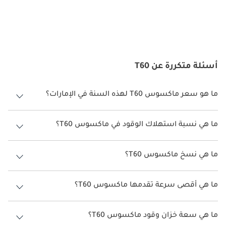
باختصار، تمثل ماكسوس T60 خيارًا موثوقًا وقادرًا لشاحنة البيك أب 
للسائقين في دولة الإمارات العربية المتحدة. بفضل حضورها الخارجي 
القوي، وتصميمها الداخلي المريح، وميزات الأمان المتقدمة، وزخارف 
المحرك المتنوعة، وخدمات الصيانة التي يمكن الوصول إليها، تجسد 
T60 التزام ماكسوس بتزويد السائقين في دولة الإمارات العربية 
أسئلة متكررة عن T60
المتحدة بمركبة موثوقة وقابلة للتكيف. ومع استمرار ماكسوس في 
تعزيز وجودها في سوق الإمارات العربية المتحدة، فإن T60 تقف بمثابة 
ما هو سعر ماكسوس T60 لهذه السنة في الإمارات؟
شهادة على تفاني العلامة التجارية في تقديم الجودة والأداء للسائقين 
الذين يتنقلون في المناظر الطبيعية المتنوعة في دولة الإمارات العربية 
ماكسوس T60 لهذه السنة في الإمارات هو TBD.
المتحدة.
ما هي نسبة استهلاك الوقود في ماكسوس T60؟
اقترحت الشركة المصنعة أن تكون نسبة توفير استهلاك الوقود لسيارة
ماكسوس T60 هو TBD.
ما هي نسخ ماكسوس T60؟
نسخ ماكسوس T60 هي .
ما هي أقصى سرعة تقدمها ماكسوس T60؟
السرعة القصوى ماكسوس T60 هي TBD.
ما هي سعة خزان وقود ماكسوس T60؟