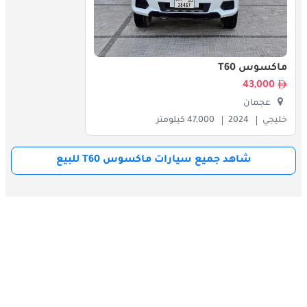
:
المنافسين
تتنافس ماكسوس T60 في سوق الشاحنات الصغيرة ذات التنافسية 
العالية في دولة الإمارات العربية المتحدة، وتواجه منافسين هائلين:
ماكسوس T60
تويوتا هايلكس: تشتهر بمتانتها وبراعتها على الطرق الوعرة، وتتمتع 
43,000
بقاعدة جماهيرية كبيرة بين السائقين في دولة الإمارات العربية 
عجمان
المتحدة.
خليجي
2024
47,000 كيلومتر
فورد رينجر: تجمع سيارة رينجر بين الأداء القوي والتكنولوجيا الحديثة، 
لتلبي احتياجات العمل والترفيه على حد سواء.
شاهد جميع سيارات ماكسوس T60 للبيع
يسان نافارا: بفضل تصميمها الداخلي المريح وقدرة السحب القوية، تعد 
نافارا خيارًا شائعًا للسائقين في الإمارات العربية المتحدة.
إيسوزو دي ماكس: تشتهر سيارة دي ماكس بموثوقيتها وتصميمها 
القوي، مما يجعلها مناسبة للبيئات الصعبة.
شيفروليه سيلفرادو: توفر سيلفرادو مساحة كبيرة من القوة والأمتعة، 
وهي مفضلة لدى أولئك الذين لديهم متطلبات الخدمة الشاقة.