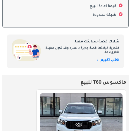
قيمة اعادة البيع
شبكة محدودة
ديكورات المحرك:
يقدم ماكسوس T60 مجموعة من طرازات المحرك، مما يسمح 
للسائقين باختيار مجموعة نقل الحركة التي تناسب احتياجاتهم بشكل 
أفضل. سواء كنت تحتاج إلى خيار موفر للوقود للتنقل اليومي أو محرك 
شارك قصة سيارتك معنا.
عالي الأداء للمهام الثقيلة، فإن T60 يلبي احتياجاتك. تضمن خيارات 
فتجربة قيادتها قصة جديرة بالسرد وقد تكون مفيدة
لقارىء ما.
محركها التنوع والموثوقية للسائقين في دولة الإمارات العربية المتحدة.
اكتب تقييم
:
صيانة
إن امتلاك سيارة Maxus T60 في الإمارات العربية المتحدة هو مرادف 
ماكسوس T60 للبيع
للراحة وخدمات الصيانة التي يمكن الاعتماد عليها. أنشأت Maxus مراكز 
خدمة معتمدة في جميع أنحاء البلاد، في موقع استراتيجي لتقديم 
خدمات الصيانة والإصلاح المتخصصة. تضمن الخدمة المنتظمة بقاء جهاز 
T60 الخاص بك في حالة مثالية، وجاهزًا لمواجهة أي تحدي تفرضه البيئة 
في دولة الإمارات العربية المتحدة.