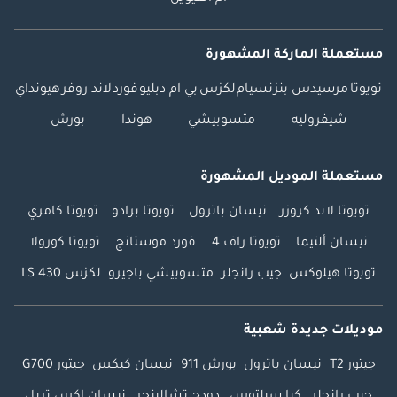
مستعملة الماركة المشهورة
تويوتا
مرسيدس بنز
نسيام
لكزس
بي ام دبليو
فورد
لاند روفر
هيونداي
شيفروليه
متسوبيشي
هوندا
بورش
مستعملة الموديل المشهورة
تويوتا لاند كروزر
نيسان باترول
تويوتا برادو
تويوتا كامري
نيسان ألتيما
تويوتا راف 4
فورد موستانج
تويوتا كورولا
تويوتا هيلوكس
جيب رانجلر
متسوبيشي باجيرو
لكزس LS 430
موديلات جديدة شعبية
جيتور T2
نيسان باترول
بورش 911
نيسان كيكس
جيتور G700