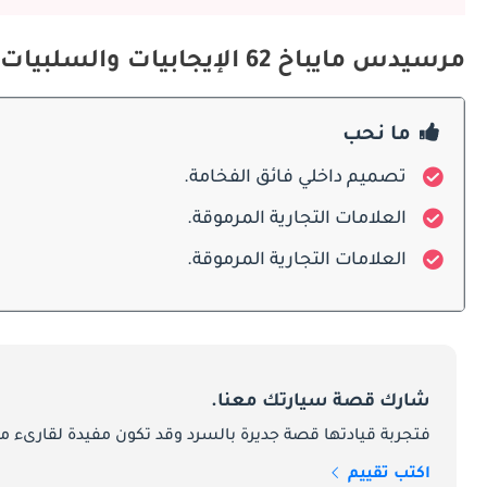
ومستقر مناسب للقيادة على السرعات العالية أو داخل المدينة.
مرسيدس مايباخ 62 الإيجابيات والسلبيات
المحركات
ما نحب
تصميم داخلي فائق الفخامة.
فاخرة.
العلامات التجارية المرموقة.
الصيانة
العلامات التجارية المرموقة.
العادية.
المنافسون
شارك قصة سيارتك معنا.
فتجربة قيادتها قصة جديرة بالسرد وقد تكون مفيدة لقارىء ما
الهندسة الألمانية، والمقصورة الفاخرة، والشعار المرموق بين أقصى درجات الفخامة والراحة والتكنولوجيا في سيارة سيدان طويلة القاعدة.
اكتب تقييم