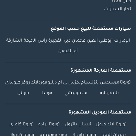
اعلن معنا
تجار السيارات
سيارات مستعملة
للبيع
حسب الموقع
الإمارات
أبوظبي
العين
عجمان
دبي
الفجيرة
رأس الخيمة
الشارقة
أم القيوين
مستعملة الماركة المشهورة
تويوتا
مرسيدس بنز
نسيام
لكزس
بي ام دبليو
فورد
لاند روفر
هيونداي
شيفروليه
متسوبيشي
هوندا
بورش
مستعملة الموديل المشهورة
تويوتا لاند كروزر
نيسان باترول
تويوتا برادو
تويوتا كامري
نيسان ألتيما
تويوتا راف 4
فورد موستانج
تويوتا كورولا