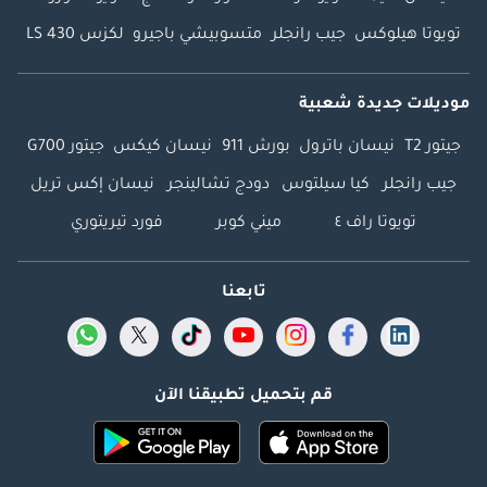
تويوتا هيلوكس
جيب رانجلر
متسوبيشي باجيرو
لكزس LS 430
موديلات جديدة شعبية
جيتور T2
نيسان باترول
بورش 911
نيسان كيكس
جيتور G700
جيب رانجلر
كيا سيلتوس
دودج تشالينجر
نيسان إكس تريل
تويوتا راف ٤
ميني كوبر
فورد تيريتوري
تابعنا
قم بتحميل تطبيقنا الآن