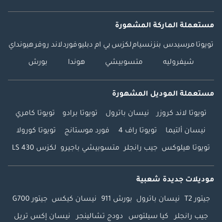
مستعملة الماركة المشهورة
تويوتا
مرسيدس بنز
نسيام
لكزس
بي ام دبليو
فورد
لاند روفر
هيونداي
شيفروليه
متسوبيشي
هوندا
بورش
مستعملة الموديل المشهورة
تويوتا لاند كروزر
نيسان باترول
تويوتا برادو
تويوتا كامري
نيسان ألتيما
تويوتا راف 4
فورد موستانج
تويوتا كورولا
تويوتا هيلوكس
جيب رانجلر
متسوبيشي باجيرو
لكزس LS 430
موديلات جديدة شعبية
جيتور T2
نيسان باترول
بورش 911
نيسان كيكس
جيتور G700
جيب رانجلر
كيا سيلتوس
دودج تشالينجر
نيسان إكس تريل