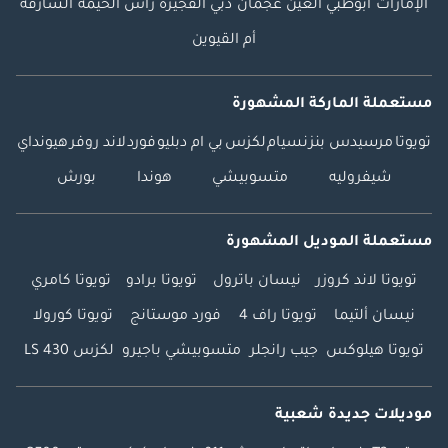
الإمارات
أبوظبي
العين
عجمان
دبي
الفجيرة
رأس الخيمة
الشارقة
أم القيوين
مستعملة الماركة المشهورة
تويوتا
مرسيدس بنز
نسيام
لكزس
بي ام دبليو
فورد
لاند روفر
هيونداي
شيفروليه
متسوبيشي
هوندا
بورش
مستعملة الموديل المشهورة
تويوتا لاند كروزر
نيسان باترول
تويوتا برادو
تويوتا كامري
نيسان ألتيما
تويوتا راف 4
فورد موستانج
تويوتا كورولا
تويوتا هيلوكس
جيب رانجلر
متسوبيشي باجيرو
لكزس LS 430
موديلات جديدة شعبية