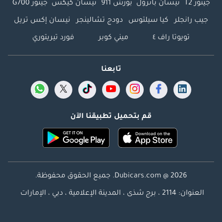
جيتور T2
نيسان باترول
بورش 911
نيسان كيكس
جيتور G700
جيب رانجلر
كيا سيلتوس
دودج تشالينجر
نيسان إكس تريل
تويوتا راف ٤
ميني كوبر
فورد تيريتوري
تابعنا
قم بتحميل تطبيقنا الآن
Dubicars.com @ 2026. جميع الحقوق محفوظة.
العنوان: 2114 ، برج شذى ، المدينة الإعلامية ، دبي ، الإمارات