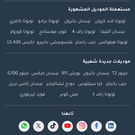
مستعملة الموديل المشهورة
تويوتا لاند كروزر
نيسان باترول
تويوتا برادو
تويوتا كامري
نيسان ألتيما
تويوتا راف 4
فورد موستانج
تويوتا كورولا
تويوتا هيلوكس
جيب رانجلر
متسوبيشي باجيرو
لكزس LS 430
موديلات جديدة شعبية
جيتور T2
نيسان باترول
بورش 911
نيسان كيكس
جيتور G700
جيب رانجلر
كيا سيلتوس
دودج تشالينجر
نيسان إكس تريل
تويوتا راف ٤
ميني كوبر
فورد تيريتوري
تابعنا