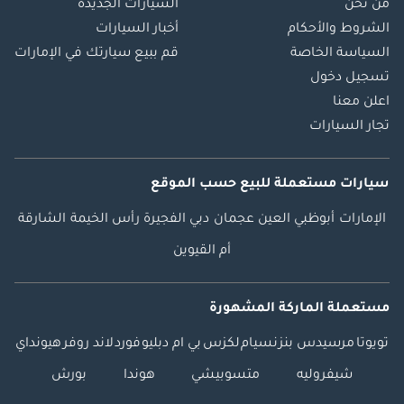
من نحن
السيارات الجديدة
الشروط والأحكام
أخبار السيارات
السياسة الخاصة
قم ببيع سيارتك في الإمارات
تسجيل دخول
اعلن معنا
تجار السيارات
سيارات مستعملة
للبيع
حسب الموقع
الإمارات
أبوظبي
العين
عجمان
دبي
الفجيرة
رأس الخيمة
الشارقة
أم القيوين
مستعملة الماركة المشهورة
تويوتا
مرسيدس بنز
نسيام
لكزس
بي ام دبليو
فورد
لاند روفر
هيونداي
شيفروليه
متسوبيشي
هوندا
بورش