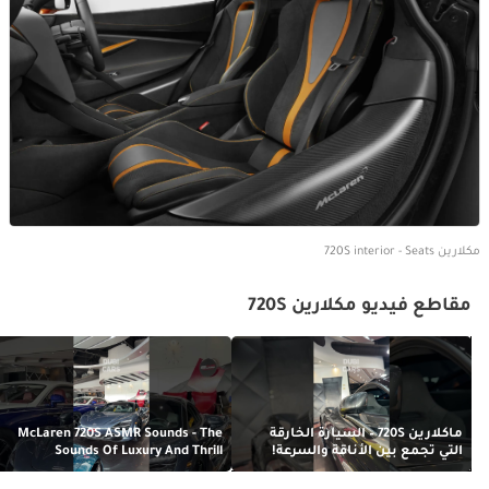
مكلارين 720S interior - Seats
مقاطع فيديو مكلارين 720S
ماكلارين 720S – السيارة الخارقة
McLaren 720S ASMR Sounds - The
التي تجمع بين الأناقة والسرعة!
Sounds Of Luxury And Thrill