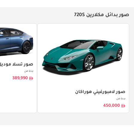
صور بدائل مكلارين 720S
صور تسلا موديل 
بدءا من
389,990
صور لامبورغيني هوراكان
بدءا من
450,000