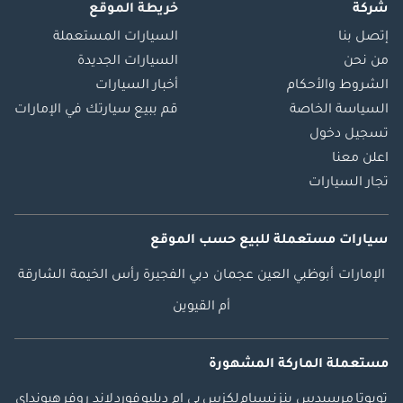
شركة
خريطة الموقع
إتصل بنا
السيارات المستعملة
من نحن
السيارات الجديدة
الشروط والأحكام
أخبار السيارات
السياسة الخاصة
قم ببيع سيارتك في الإمارات
تسجيل دخول
اعلن معنا
تجار السيارات
سيارات مستعملة
للبيع
حسب الموقع
الإمارات
أبوظبي
العين
عجمان
دبي
الفجيرة
رأس الخيمة
الشارقة
أم القيوين
مستعملة الماركة المشهورة
تويوتا
مرسيدس بنز
نسيام
لكزس
بي ام دبليو
فورد
لاند روفر
هيونداي