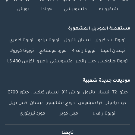
شيفروليه
متسوبيشي
هوندا
بورش
مستعملة الموديل المشهورة
تويوتا لاند كروزر
نيسان باترول
تويوتا برادو
تويوتا كامري
نيسان ألتيما
تويوتا راف 4
فورد موستانج
تويوتا كورولا
تويوتا هيلوكس
جيب رانجلر
متسوبيشي باجيرو
لكزس LS 430
موديلات جديدة شعبية
جيتور T2
نيسان باترول
بورش 911
نيسان كيكس
جيتور G700
جيب رانجلر
كيا سيلتوس
دودج تشالينجر
نيسان إكس تريل
تويوتا راف ٤
ميني كوبر
فورد تيريتوري
تابعنا