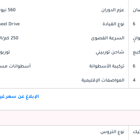
عزم الدوران
560 نيوتن-متر
6
نوع القيادة
heel Drive
السرعة القصوى
250 كم/الساعة
شاحن توربيني
توربو
6
تركيبة الأسطوانة
أسطوانات مست
4
المواصفات الإقليمية
خ
الإبلاغ عن سعر غ
تيك
نوع التروس