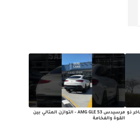
دبي
خليجي
2026
0 كيلومتر
حش الفاخر ذو
مرسيدس AMG GLE 53 - التوازن المثالي بين
القوة والفخامة