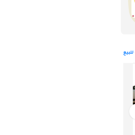
مرسيدس بنز GLE 53 AMG
449,999