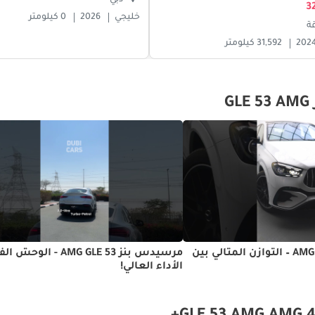
دبي
خليجي
2026
0 كيلومتر
ة
202
31,592 كيلومتر
مرسيدس AMG GLE 53 – التوازن المثالي بين
مرسيدس بنز AMG GLE 53 - الو
الأداء العالي!