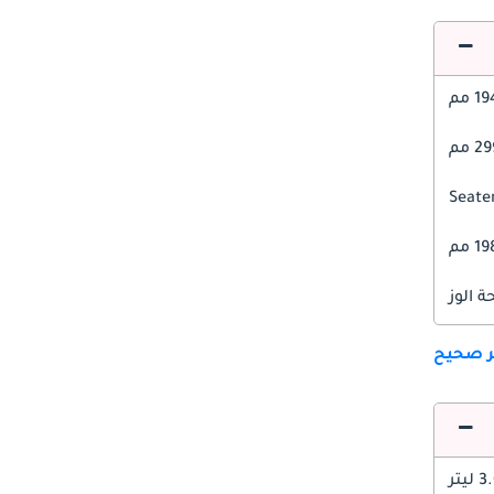
1 مم
 مم
1 مم
 الوز
ير صحيح
 ليتر