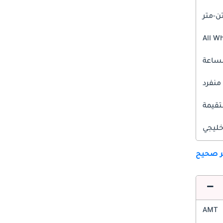
All W
 منفرد
قيمة
ليجي
ير صحيح
AMT