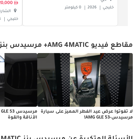
دبي
320,000
خليجي
2026
0 كيلومتر
الشارق
خليجي
4
مقاطع فيديو AMG 4MATIC+ مرسيدس بنز GLE 53 AMG
لا تفوتوا عرض عيد الفطر المميز على سيارة
مرسيدس-AMG GLE 53!
الأناقة والقوة