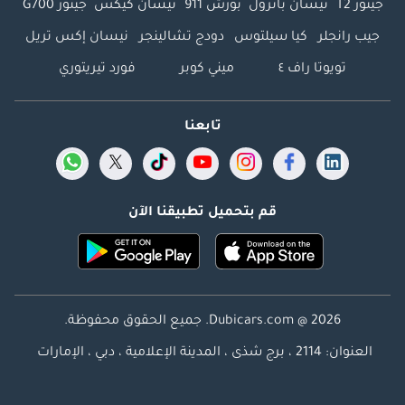
جيتور T2
نيسان باترول
بورش 911
نيسان كيكس
جيتور G700
جيب رانجلر
كيا سيلتوس
دودج تشالينجر
نيسان إكس تريل
تويوتا راف ٤
ميني كوبر
فورد تيريتوري
تابعنا
قم بتحميل تطبيقنا الآن
Dubicars.com @ 2026. جميع الحقوق محفوظة.
العنوان: 2114 ، برج شذى ، المدينة الإعلامية ، دبي ، الإمارات