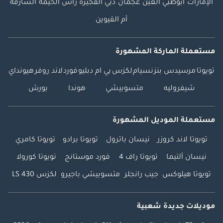
الإمارات
أبوظبي
العين
عجمان
دبي
الفجيرة
رأس الخيمة
الشارقة
أم القيوين
مستعملة الماركة المشهورة
تويوتا
مرسيدس بنز
نسيام
لكزس
بي ام دبليو
فورد
لاند روفر
هيونداي
شيفروليه
متسوبيشي
هوندا
بورش
مستعملة الموديل المشهورة
تويوتا لاند كروزر
نيسان باترول
تويوتا برادو
تويوتا كامري
نيسان ألتيما
تويوتا راف 4
فورد موستانج
تويوتا كورولا
تويوتا هيلوكس
جيب رانجلر
متسوبيشي باجيرو
لكزس LS 430
موديلات جديدة شعبية