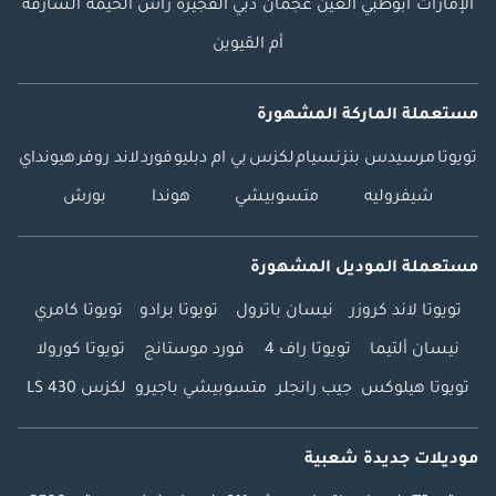
الإمارات
أبوظبي
العين
عجمان
دبي
الفجيرة
رأس الخيمة
الشارقة
أم القيوين
مستعملة الماركة المشهورة
تويوتا
مرسيدس بنز
نسيام
لكزس
بي ام دبليو
فورد
لاند روفر
هيونداي
شيفروليه
متسوبيشي
هوندا
بورش
مستعملة الموديل المشهورة
تويوتا لاند كروزر
نيسان باترول
تويوتا برادو
تويوتا كامري
نيسان ألتيما
تويوتا راف 4
فورد موستانج
تويوتا كورولا
تويوتا هيلوكس
جيب رانجلر
متسوبيشي باجيرو
لكزس LS 430
موديلات جديدة شعبية