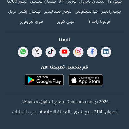
جيتور T2
نيسان باترول
بورش 911
نيسان كيكس
جيتور G700
جيب رانجلر
كيا سيلتوس
دودج تشالينجر
نيسان إكس تريل
تويوتا راف ٤
ميني كوبر
فورد تيريتوري
تابعنا
قم بتحميل تطبيقنا الآن
Dubicars.com @ 2026. جميع الحقوق محفوظة.
العنوان: 2114 ، برج شذى ، المدينة الإعلامية ، دبي ، الإمارات