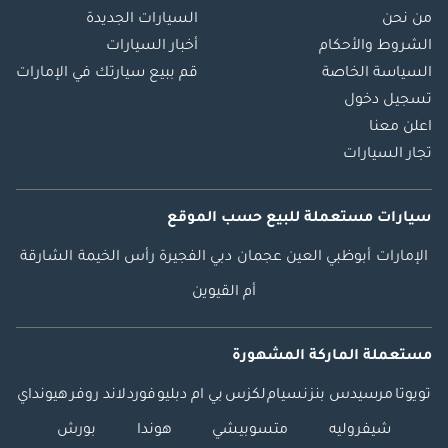
من نحن
السيارات الجديدة
الشروط والأحكام
أخبار السيارات
السياسة الخاصة
قم ببيع سيارتك في الإمارات
تسجيل دخول
اعلن معنا
تجار السيارات
سيارات مستعملة
للبيع
حسب الموقع
الإمارات
أبوظبي
العين
عجمان
دبي
الفجيرة
رأس الخيمة
الشارقة
أم القيوين
مستعملة الماركة المشهورة
تويوتا
مرسيدس بنز
نسيام
لكزس
بي ام دبليو
فورد
لاند روفر
هيونداي
شيفروليه
متسوبيشي
هوندا
بورش