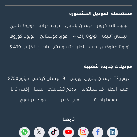
مستعملة الموديل المشهورة
تويوتا لاند كروزر
نيسان باترول
تويوتا برادو
تويوتا كامري
نيسان ألتيما
تويوتا راف 4
فورد موستانج
تويوتا كورولا
تويوتا هيلوكس
جيب رانجلر
متسوبيشي باجيرو
لكزس LS 430
موديلات جديدة شعبية
جيتور T2
نيسان باترول
بورش 911
نيسان كيكس
جيتور G700
جيب رانجلر
كيا سيلتوس
دودج تشالينجر
نيسان إكس تريل
تويوتا راف ٤
ميني كوبر
فورد تيريتوري
تابعنا