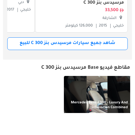
دبي
مرسيدس بنز C 300
خليجي
2017
7
33,500
الشارقة
خليجي
2015
126,000 كيلومتر
شاهد جميع سيارات مرسيدس بنز C 300 للبيع
مقاطع فيديو Base مرسيدس بنز C 300
Mercedes Benz C300 - Luxury And
Innovation Combined