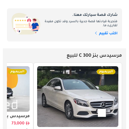
شارك قصة سيارتك معنا.
فتجربة قيادتها قصة جديرة بالسرد وقد تكون مفيدة
لقارىء ما.
اكتب تقييم
مرسيدس بنز C 300 للبيع
البريميوم
البريميوم
مرسيدس بنز C 300
73,000