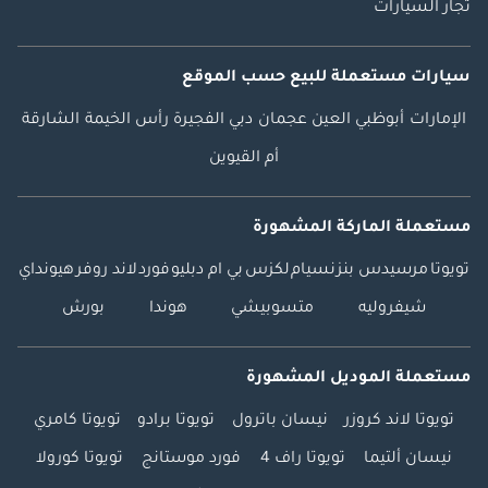
تجار السيارات
سيارات مستعملة
للبيع
حسب الموقع
الإمارات
أبوظبي
العين
عجمان
دبي
الفجيرة
رأس الخيمة
الشارقة
أم القيوين
مستعملة الماركة المشهورة
تويوتا
مرسيدس بنز
نسيام
لكزس
بي ام دبليو
فورد
لاند روفر
هيونداي
شيفروليه
متسوبيشي
هوندا
بورش
مستعملة الموديل المشهورة
تويوتا لاند كروزر
نيسان باترول
تويوتا برادو
تويوتا كامري
نيسان ألتيما
تويوتا راف 4
فورد موستانج
تويوتا كورولا