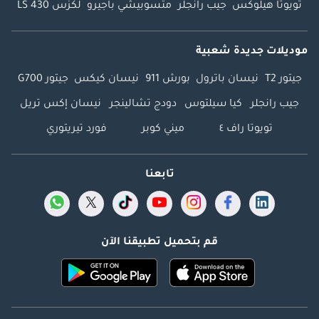
تويوتا هيلوكس
جيب رانجلر
متسوبيشي باجيرو
لكزس LS 430
موديلات جديدة شعبية
جيتور T2
نيسان باترول
بورش 911
نيسان كيكس
جيتور G700
جيب رانجلر
كيا سيلتوس
دودج تشالينجر
نيسان إكس تريل
تويوتا راف ٤
ميني كوبر
فورد تيريتوري
تابعنا
قم بتحميل تطبيقنا الآن