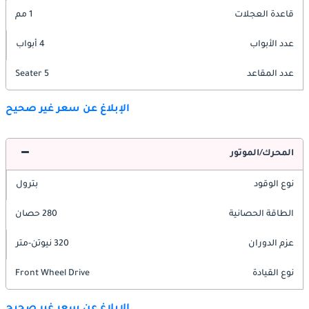
قاعدة العجلات
1 مم
عدد الأبواب
4 أبواب
عدد المقاعد
5 Seater
الإبلاغ عن سعر غير صحيح
المحرك/الموتور
نوع الوقود
بترول
الطاقة الحصانية
280 حصان
عزم الدوران
320 نيوتن-متر
نوع القيادة
Front Wheel Drive