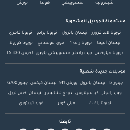
شيفروليه
متسوبيشي
هوندا
بورش
مستعملة الموديل المشهورة
تويوتا لاند كروزر
نيسان باترول
تويوتا برادو
تويوتا كامري
نيسان ألتيما
تويوتا راف 4
فورد موستانج
تويوتا كورولا
تويوتا هيلوكس
جيب رانجلر
متسوبيشي باجيرو
لكزس LS 430
موديلات جديدة شعبية
جيتور T2
نيسان باترول
بورش 911
نيسان كيكس
جيتور G700
جيب رانجلر
كيا سيلتوس
دودج تشالينجر
نيسان إكس تريل
تويوتا راف ٤
ميني كوبر
فورد تيريتوري
تابعنا