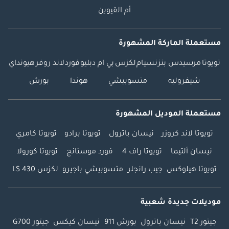
أم القيوين
مستعملة الماركة المشهورة
تويوتا
مرسيدس بنز
نسيام
لكزس
بي ام دبليو
فورد
لاند روفر
هيونداي
شيفروليه
متسوبيشي
هوندا
بورش
مستعملة الموديل المشهورة
تويوتا لاند كروزر
نيسان باترول
تويوتا برادو
تويوتا كامري
نيسان ألتيما
تويوتا راف 4
فورد موستانج
تويوتا كورولا
تويوتا هيلوكس
جيب رانجلر
متسوبيشي باجيرو
لكزس LS 430
موديلات جديدة شعبية
جيتور T2
نيسان باترول
بورش 911
نيسان كيكس
جيتور G700