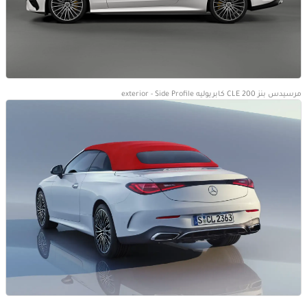
مرسيدس بنز CLE 200 كابريوليه exterior - Side Profile