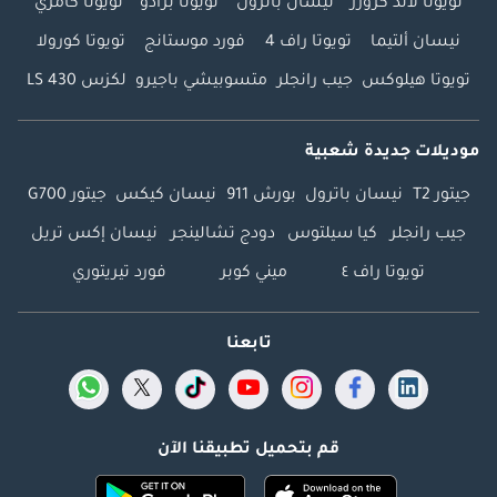
تويوتا لاند كروزر
نيسان باترول
تويوتا برادو
تويوتا كامري
نيسان ألتيما
تويوتا راف 4
فورد موستانج
تويوتا كورولا
تويوتا هيلوكس
جيب رانجلر
متسوبيشي باجيرو
لكزس LS 430
موديلات جديدة شعبية
جيتور T2
نيسان باترول
بورش 911
نيسان كيكس
جيتور G700
جيب رانجلر
كيا سيلتوس
دودج تشالينجر
نيسان إكس تريل
تويوتا راف ٤
ميني كوبر
فورد تيريتوري
تابعنا
قم بتحميل تطبيقنا الآن