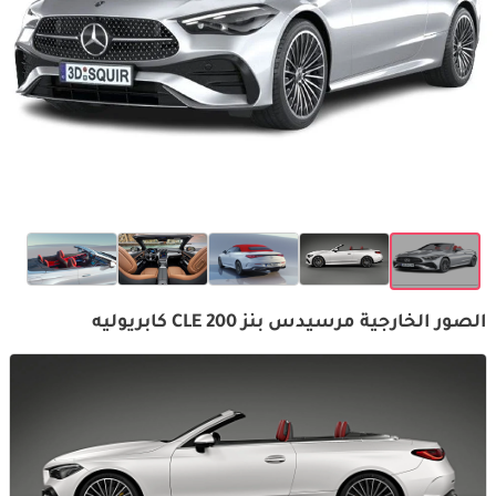
الصور الخارجية مرسيدس بنز CLE 200 كابريوليه