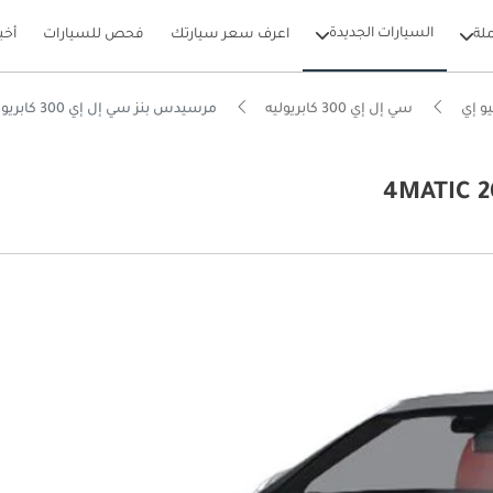
السيارات الجديدة
لة
اعرف سعر سيارتك
فحص للسيارات
أخب
و إي
سي إل إي 300 كابريوليه
مرسيدس بنز سي إل إي 300 كابريوليه 4MATIC