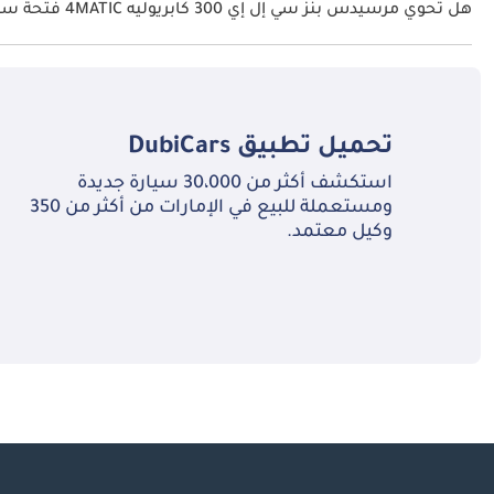
هل تحوي مرسيدس بنز سي إل إي 300 كابريوليه 4MATIC فتحة سقف؟
نعم توفر مرسيدس بنز سي إل إي 300 كابريوليه 4MATIC فتحة السقف كخيار.
تحميل تطبيق
DubiCars
استكشف أكثر من 30،000 سيارة جديدة
ومستعملة للبيع في الإمارات من أكثر من 350
وكيل معتمد.