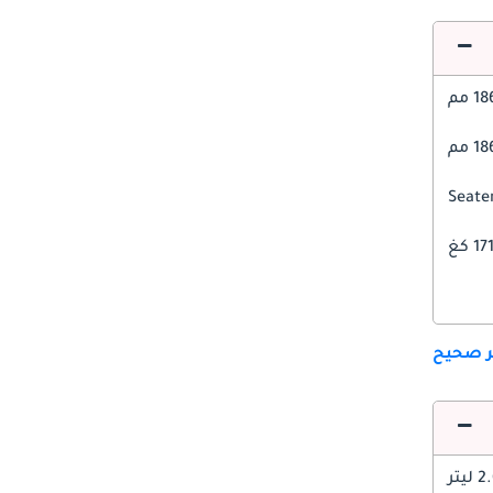
1 مم
1 مم
1 كغ
ير صحيح
 ليتر