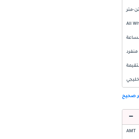
All W
 منفرد
قيمة
ليجي
ير صحيح
AMT