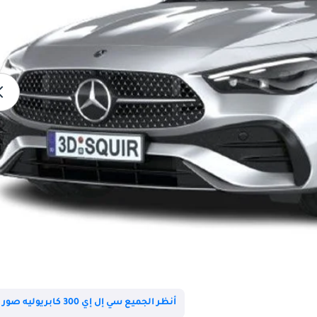
أنظر الجميع سي إل إي 300 كابريوليه صور