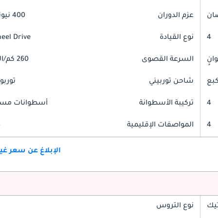
عزم الدوران
400 نيوتن-متر
4
نوع القيادة
heel Drive
السرعة القصوى
260 كم/الساعة
شاحن توربيني
توربو
4
تركيبة الأسطوانة
أسطوانات مست
4
المواصفات الإقليمية
خ
الإبلاغ عن سعر غ
تيك
نوع التروس