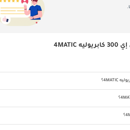
.
4MATI
 من 10كم/ليتر.