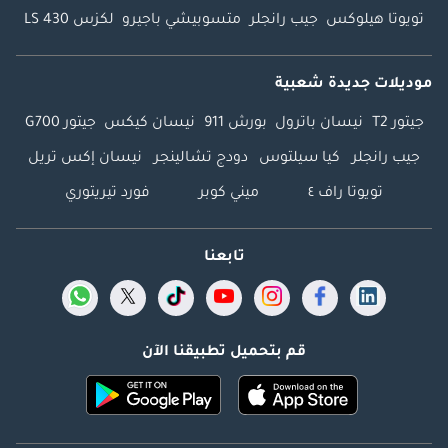
تويوتا هيلوكس
جيب رانجلر
متسوبيشي باجيرو
لكزس LS 430
موديلات جديدة شعبية
جيتور T2
نيسان باترول
بورش 911
نيسان كيكس
جيتور G700
جيب رانجلر
كيا سيلتوس
دودج تشالينجر
نيسان إكس تريل
تويوتا راف ٤
ميني كوبر
فورد تيريتوري
تابعنا
قم بتحميل تطبيقنا الآن