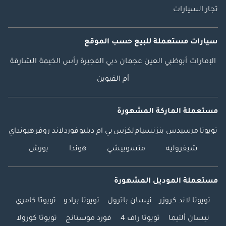
تجار السيارات
سيارات مستعملة
للبيع
حسب الموقع
الإمارات
أبوظبي
العين
عجمان
دبي
الفجيرة
رأس الخيمة
الشارقة
أم القيوين
مستعملة الماركة المشهورة
تويوتا
مرسيدس بنز
نسيام
لكزس
بي ام دبليو
فورد
لاند روفر
هيونداي
شيفروليه
متسوبيشي
هوندا
بورش
مستعملة الموديل المشهورة
تويوتا لاند كروزر
نيسان باترول
تويوتا برادو
تويوتا كامري
نيسان ألتيما
تويوتا راف 4
فورد موستانج
تويوتا كورولا