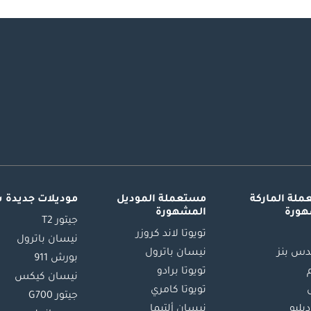
لة الماركة
مستعملة الموديل
موديلات جديدة 
هورة
المشهورة
جيتور T2
تويوتا لاند كروزر
نيسان باترول
س بنز
نيسان باترول
بورش 911
تويوتا برادو
نيسان كيكس
تويوتا كامري
جيتور G700
دبليو
نيسان ألتيما