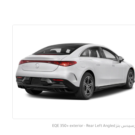
بنز EQE 350+ exterior - Rear Left Angled