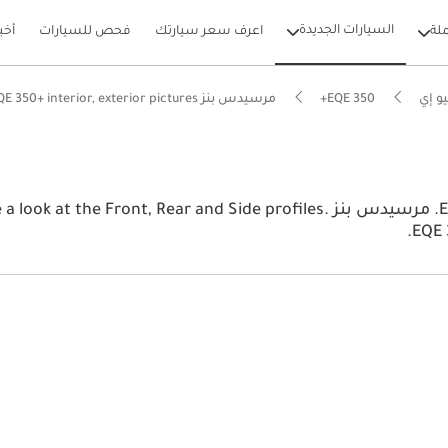
السيارات الجديدة
لة
اعرف سعر سيارتك
فحص للسيارات
أخب
و إي
EQE 350+
مرسيدس بنز EQE 350+ interior, exterior pictures
View the latest مرسيدس بنز EQE 350+ 2026 image gallery. مرسيدس بنز rofiles
EQE 