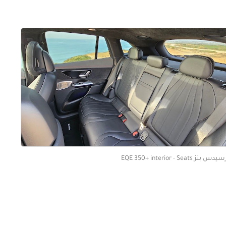
 بنز EQE 350+ interior - Seats