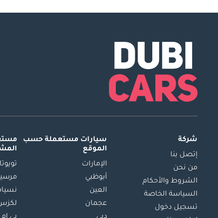
شركة
سيارات مستعملة
حسب
مستعم
الموقع
المش
إتصل بنا
الإمارات
تويوتا
من نحن
أبوظبي
مرسيد
الشروط والأحكام
العين
نسيام
السياسة الخاصة
عجمان
لكزس
تسجيل دخول
دبي
بي ام 