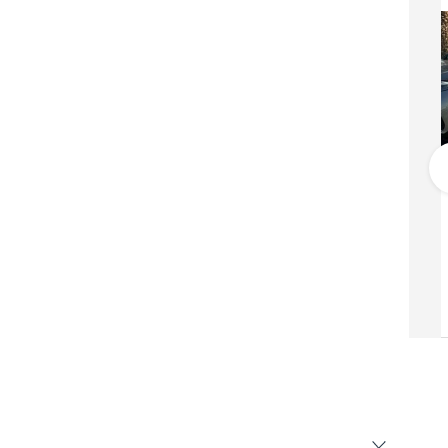
مرسيدس بنز EQS 450+
169,999
دبي
خليجي
2022
22,000 كيلومتر