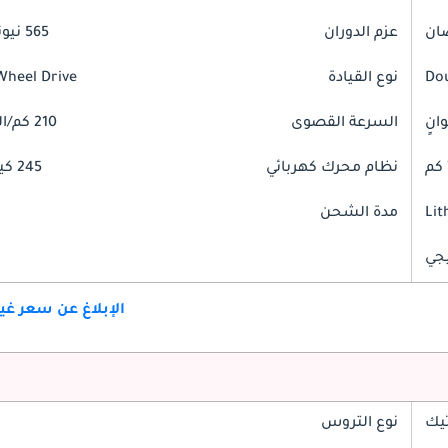
عزم الدوران
565 نيوتن-متر
Do
نوع القيادة
Wheel Drive
السرعة القصوى
210 كم/الساعة
نظام محرك كهربائي
245 كيلوواط
Lit
مدة الشحن
جي
الإبلاغ عن سعر غ
تيك
نوع التروس