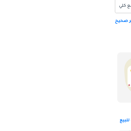
ع كلي
ير صحيح