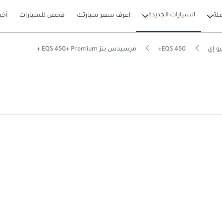
السيارات الجديدة
لة
اعرف سعر سيارتك
فحص للسيارات
أخب
و إي
EQS 450+
مرسيدس بنز EQS 450+ Premium +