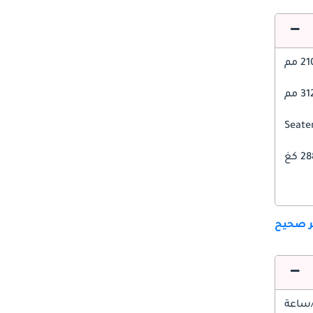
2 مم
3 مم
 كغ
ير صحيح