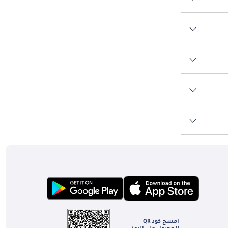
امسح كود QR