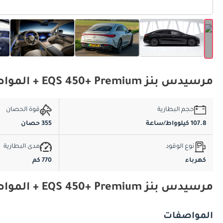
مرسيدس بنز EQS 450+ Premium + المواصفات الأساسية
حجم البطارية
قوة الحصان
107.8 كيلوواط/ساعة
355 حصان
نوع الوقود
مدى البطارية
كهرباء
770 كم
مرسيدس بنز EQS 450+ Premium + المواصفات والميزات
المواصفات