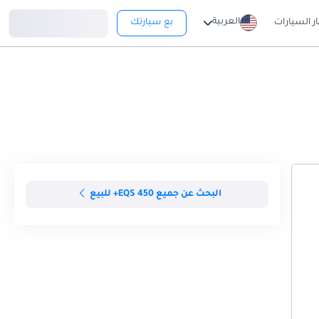
تسجيل دخول
العربية
ار السيارات
بع سيارتك
البحث عن جميع EQS 450+ للبيع