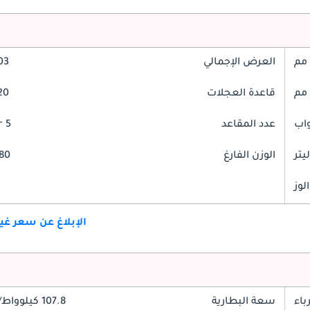
العرض الإجمالي
103
قاعدة العجلات
120
عدد المقاعد
5 Seater
الوزن الفارغ
2880
لوز
الإبلاغ عن سعر غ
باء
سعة البطارية
107.8 كيلوواط/ساعة