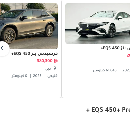
EQS 45+
مرسيدس بنز EQS 450+
380,300
دبي
202
61,643 كيلومتر
خليجي
2023
0 كيلومتر