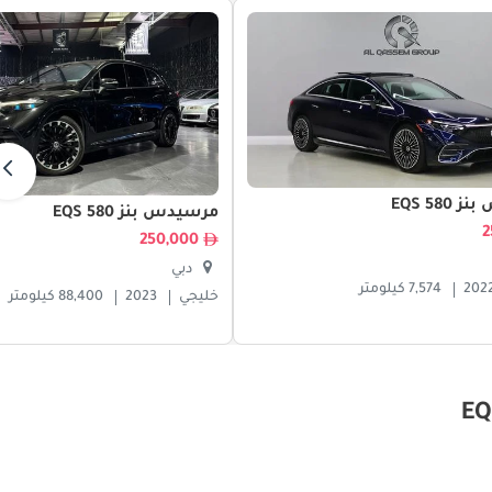
EQS 58
مرسيدس بنز EQS 580
250,000
دبي
202
7,574 كيلومتر
خليجي
2023
88,400 كيلومتر