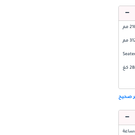
2 مم
3 مم
 كغ
ير صحيح