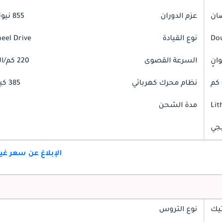
عزم الدوران
855 نيوتن-متر
Do
نوع القيادة
heel Drive
السرعة القصوى
220 كم/الساعة
نظام محرك كهربائي
385 كيلوواط
Lit
مدة الشحن
جي
الإبلاغ عن سعر غ
تيك
نوع التروس