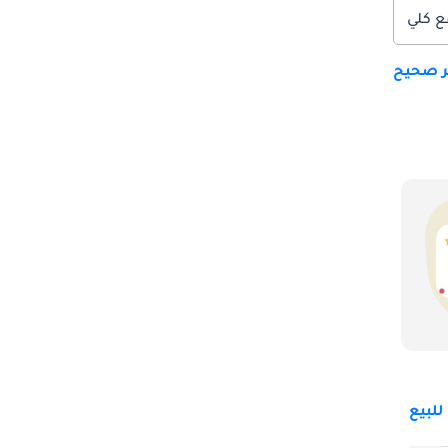
ع كلي
ير صحيح