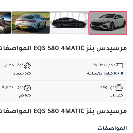
مرسيدس بنز EQS 580 4MATIC المواصفات الأساسية
حجم البطارية
قوة الحصان
107.8 كيلوواط/ساعة
525 حصان
نوع الوقود
مدى البطارية
كهرباء
675 كم
مرسيدس بنز EQS 580 4MATIC المواصفات والميزات
المواصفات