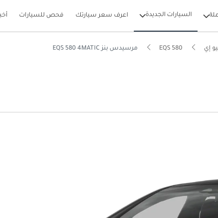
السيارات الجديدة
لة
اعرف سعر سيارتك
فحص للسيارات
أخب
و إي
EQS 580
مرسيدس بنز EQS 580 4MATIC