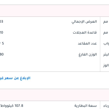
العرض الإجمالي
103
قاعدة العجلات
120
عدد المقاعد
5 Seater
الوزن الفارغ
2880
لوز
الإبلاغ عن سعر غ
باء
سعة البطارية
107.8 كيلوواط/ساعة