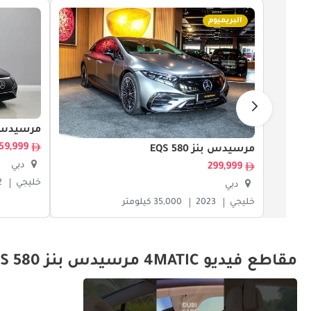
البريميوم
مرسيدس بنز 0
259,999
مرسيدس بنز EQS 580
دبي
299,999
خليجي
2
دبي
خليجي
2023
35,000 كيلومتر
مقاطع فيديو 4MATIC مرسيدس بنز EQS 580