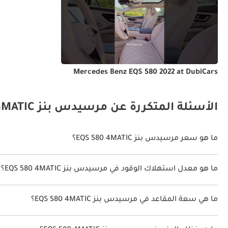
Mercedes Benz EQS 580 2022 at DubiCars
الأسئلة المتكررة عن مرسيدس بنز EQS 580 4MATIC
ما هو سعر مرسيدس بنز EQS 580 4MATIC؟
سعر مرسيدس بنز EQS 580 4MATIC هو درهم 723,900.
ما هو معدل استهلاك الوقود في مرسيدس بنز EQS 580 4MATIC؟
يبلغ معدل استهلاك الوقود المقترح من الشركة المصنعة لسيارة مرسيدس بنز EQS 580 2026 من 675كم
ما هي سعة المقاعد في مرسيدس بنز EQS 580 4MATIC؟
تتسع مرسيدس بنز EQS 580 4MATIC لأ 5 أشخاص.