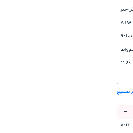
All W
11.25
ير صحيح
AMT