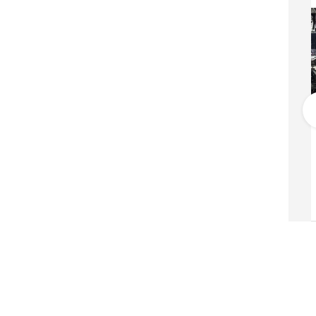
مرسيدس بنز EQS 580
275,000
دبي
خليجي
2023
7,053 كيلومتر