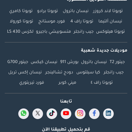
مستعملة الموديل المشهورة
تويوتا لاند كروزر
نيسان باترول
تويوتا برادو
تويوتا كامري
نيسان ألتيما
تويوتا راف 4
فورد موستانج
تويوتا كورولا
تويوتا هيلوكس
جيب رانجلر
متسوبيشي باجيرو
لكزس LS 430
موديلات جديدة شعبية
جيتور T2
نيسان باترول
بورش 911
نيسان كيكس
جيتور G700
جيب رانجلر
كيا سيلتوس
دودج تشالينجر
نيسان إكس تريل
تويوتا راف ٤
ميني كوبر
فورد تيريتوري
تابعنا
قم بتحميل تطبيقنا الآن