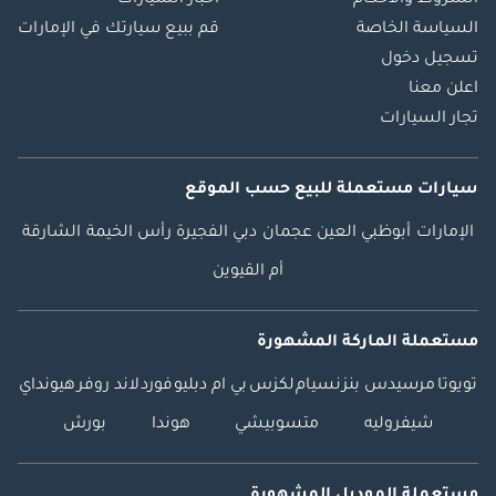
الشروط والأحكام
أخبار السيارات
السياسة الخاصة
قم ببيع سيارتك في الإمارات
تسجيل دخول
اعلن معنا
تجار السيارات
سيارات مستعملة
للبيع
حسب الموقع
الإمارات
أبوظبي
العين
عجمان
دبي
الفجيرة
رأس الخيمة
الشارقة
أم القيوين
مستعملة الماركة المشهورة
تويوتا
مرسيدس بنز
نسيام
لكزس
بي ام دبليو
فورد
لاند روفر
هيونداي
شيفروليه
متسوبيشي
هوندا
بورش