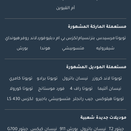
أم القيوين
مستعملة الماركة المشهورة
تويوتا
مرسيدس بنز
نسيام
لكزس
بي ام دبليو
فورد
لاند روفر
هيونداي
شيفروليه
متسوبيشي
هوندا
بورش
مستعملة الموديل المشهورة
تويوتا لاند كروزر
نيسان باترول
تويوتا برادو
تويوتا كامري
نيسان ألتيما
تويوتا راف 4
فورد موستانج
تويوتا كورولا
تويوتا هيلوكس
جيب رانجلر
متسوبيشي باجيرو
لكزس LS 430
موديلات جديدة شعبية
جيتور T2
نيسان باترول
بورش 911
نيسان كيكس
جيتور G700