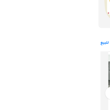
مرسيدس بنز GLA 35 AMG
192,999