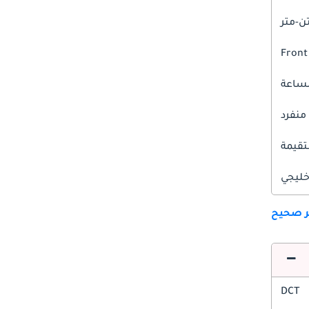
Front
 منفرد
قيمة
ليجي
ير صحيح
DCT