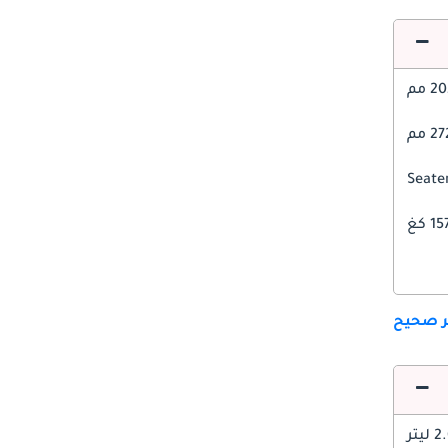
 مم
2 مم
1 كغ
ير صحيح
 ليتر