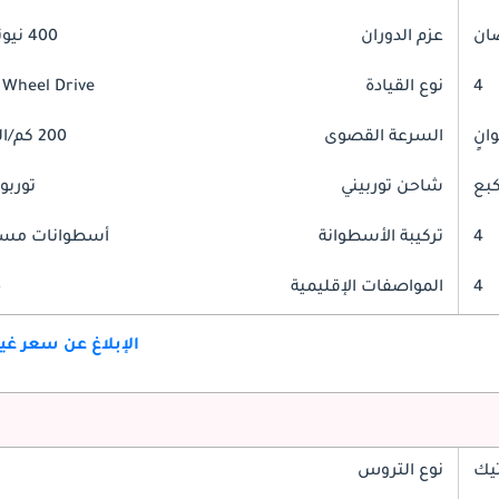
عزم الدوران
400 نيوتن-متر
4
نوع القيادة
 Wheel Drive
السرعة القصوى
200 كم/الساعة
شاحن توربيني
توربو
4
تركيبة الأسطوانة
أسطوانات مست
4
المواصفات الإقليمية
خ
الإبلاغ عن سعر غ
تيك
نوع التروس