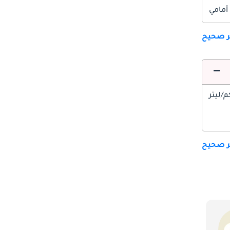
أمامي
ير صحيح
ير صحيح