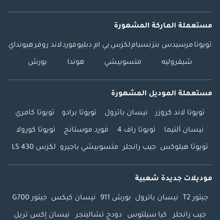
مستعملة الماركة المشهورة
تويوتا
مرسيدس بنز
نسيام
لكزس
بي ام دبليو
فورد
لاند روفر
هيونداي
شيفروليه
متسوبيشي
هوندا
بورش
مستعملة الموديل المشهورة
تويوتا لاند كروزر
نيسان باترول
تويوتا برادو
تويوتا كامري
نيسان ألتيما
تويوتا راف 4
فورد موستانج
تويوتا كورولا
تويوتا هيلوكس
جيب رانجلر
متسوبيشي باجيرو
لكزس LS 430
موديلات جديدة شعبية
جيتور T2
نيسان باترول
بورش 911
نيسان كيكس
جيتور G700
جيب رانجلر
كيا سيلتوس
دودج تشالينجر
نيسان إكس تريل