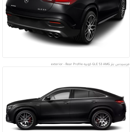
مرسيدس بنز GLE 53 AMG كوبيه exterior - Rear Profile