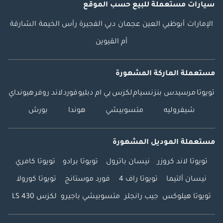
سيارات مستعملة
للبيع
حسب الموقع
الإمارات
أبوظبي
العين
عجمان
دبي
الفجيرة
رأس الخيمة
الشارقة
أم القيوين
مستعملة الماركة المشهورة
تويوتا
مرسيدس بنز
نسيام
لكزس
بي ام دبليو
فورد
لاند روفر
هيونداي
شيفروليه
متسوبيشي
هوندا
بورش
مستعملة الموديل المشهورة
تويوتا لاند كروزر
نيسان باترول
تويوتا برادو
تويوتا كامري
نيسان ألتيما
تويوتا راف 4
فورد موستانج
تويوتا كورولا
تويوتا هيلوكس
جيب رانجلر
متسوبيشي باجيرو
لكزس LS 430