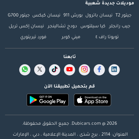
موديلات جديدة شعبية
جيتور T2
نيسان باترول
بورش 911
نيسان كيكس
جيتور G700
جيب رانجلر
كيا سيلتوس
دودج تشالينجر
نيسان إكس تريل
تويوتا راف ٤
ميني كوبر
فورد تيريتوري
تابعنا
قم بتحميل تطبيقنا الآن
Dubicars.com @ 2026. جميع الحقوق محفوظة.
العنوان: 2114 ، برج شذى ، المدينة الإعلامية ، دبي ، الإمارات