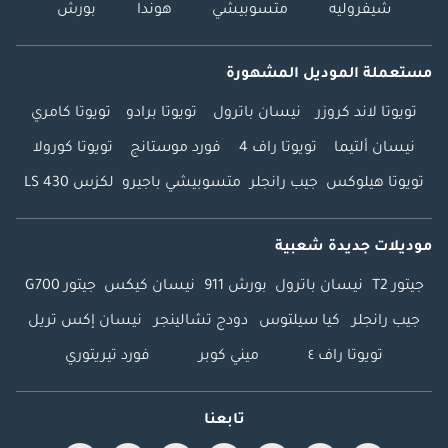
شيفروليه
متسوبيشي
هوندا
بورش
مستعملة الموديل المشهورة
تويوتا لاند كروزر
نيسان باترول
تويوتا برادو
تويوتا كامري
نيسان ألتيما
تويوتا راف 4
فورد موستانج
تويوتا كورولا
تويوتا هيلوكس
جيب رانجلر
متسوبيشي باجيرو
لكزس LS 430
موديلات جديدة شعبية
جيتور T2
نيسان باترول
بورش 911
نيسان كيكس
جيتور G700
جيب رانجلر
كيا سيلتوس
دودج تشالينجر
نيسان إكس تريل
تويوتا راف ٤
ميني كوبر
فورد تيريتوري
تابعنا