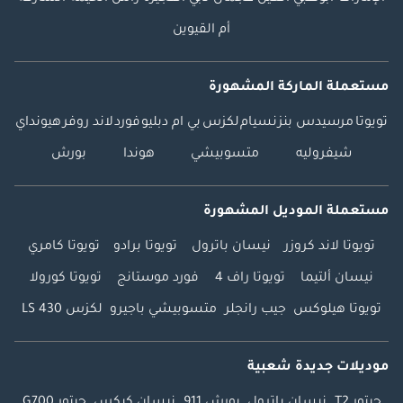
أم القيوين
مستعملة الماركة المشهورة
تويوتا
مرسيدس بنز
نسيام
لكزس
بي ام دبليو
فورد
لاند روفر
هيونداي
شيفروليه
متسوبيشي
هوندا
بورش
مستعملة الموديل المشهورة
تويوتا لاند كروزر
نيسان باترول
تويوتا برادو
تويوتا كامري
نيسان ألتيما
تويوتا راف 4
فورد موستانج
تويوتا كورولا
تويوتا هيلوكس
جيب رانجلر
متسوبيشي باجيرو
لكزس LS 430
موديلات جديدة شعبية
جيتور T2
نيسان باترول
بورش 911
نيسان كيكس
جيتور G700