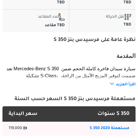
TBD
TBD
نقل الحركة
عدد المقاعد
TBD
TBD مقاعد
نظرة عامة على مرسيدس بنز S 350
المقدمة
تعد Mercedes-Benz S 350 سيارة سيدان فاخرة كاملة الحجم ضمن 
تشكيلة S-Class، صممت لتوفير المزيج الأمثل من الراحة، 
والتكنولوجيا، والأداء. تستهدف S 350 المديرين التنفيذيين، والمحترفين، 
اقرأ المزيد
وعشاق سيارات السيدان الفاخرة، حيث توفر تجربة قيادة راقية وهادئة. 
يجمع مزيجها من المكانة، والتحكم السلس، والميزات المتقدمة بين 
مستعملة مرسيدس بنز S 350 السعر حسب السنة
السفر لمسافات طويلة، والاستخدام التجاري، والنقل التنفيذي.
S 350 سنوات
سعر البداية
الخارج
مستعملة S 350 2020
119,000
تتميز S 350 بتصميم سيدان مهيب وانسيابي مع شبك مميز من 
مرسيدس-بنز، ومصابيح أمامية أنيقة، وخطوط جسم ناعمة. تضيف 