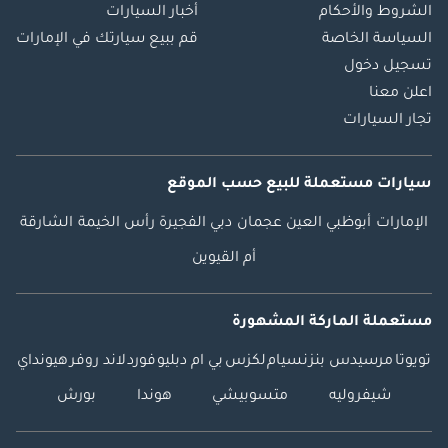
الشروط والأحكام
أخبار السيارات
السياسة الخاصة
قم ببيع سيارتك في الإمارات
تسجيل دخول
اعلن معنا
تجار السيارات
سيارات مستعملة
للبيع
حسب الموقع
الإمارات
أبوظبي
العين
عجمان
دبي
الفجيرة
رأس الخيمة
الشارقة
أم القيوين
مستعملة الماركة المشهورة
تويوتا
مرسيدس بنز
نسيام
لكزس
بي ام دبليو
فورد
لاند روفر
هيونداي
شيفروليه
متسوبيشي
هوندا
بورش