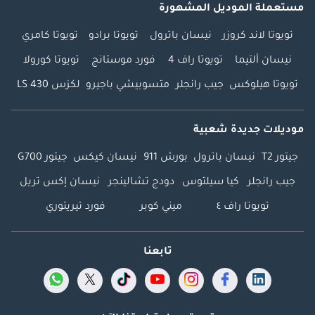
مستعملة الموديل المشهورة
تويوتا لاند كروزر
نيسان باترول
تويوتا برادو
تويوتا كامري
نيسان ألتيما
تويوتا راف 4
فورد موستانج
تويوتا كورولا
تويوتا هيلوكس
جيب رانجلر
متسوبيشي باجيرو
لكزس LS 430
موديلات جديدة شعبية
جيتور T2
نيسان باترول
بورش 911
نيسان كيكس
جيتور G700
جيب رانجلر
كيا سيلتوس
دودج تشالينجر
نيسان إكس تريل
تويوتا راف ٤
ميني كوبر
فورد تيريتوري
تابعنا