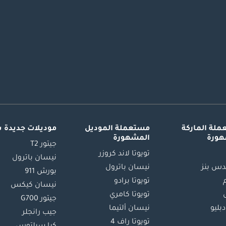
لة الماركة
مستعملة الموديل
موديلات جديدة 
هورة
المشهورة
جيتور T2
تويوتا لاند كروزر
نيسان باترول
س بنز
نيسان باترول
بورش 911
تويوتا برادو
نيسان كيكس
تويوتا كامري
جيتور G700
دبليو
نيسان ألتيما
جيب رانجلر
تويوتا راف 4