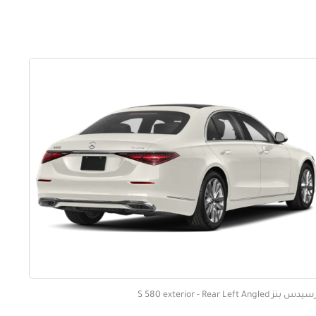
بنز S 580 exterior - Rear Left Angled