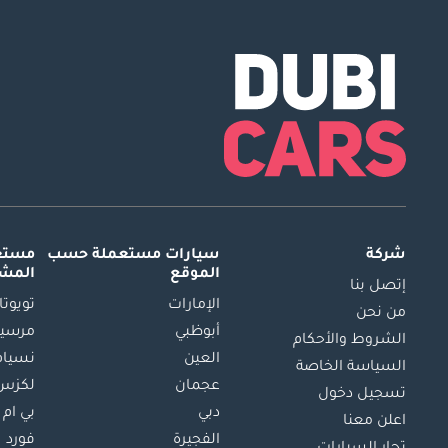
شركة
سيارات مستعملة
حسب
مستعم
الموقع
المش
إتصل بنا
الإمارات
تويوتا
من نحن
أبوظبي
مرسيد
الشروط والأحكام
العين
نسيام
السياسة الخاصة
عجمان
لكزس
تسجيل دخول
دبي
بي ام 
اعلن معنا
الفجيرة
فورد