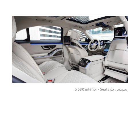
س بنز S 580 interior - Seats