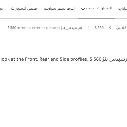
السيارات الجديدة
لة
اعرف سعر سيارتك
فحص للسيارات
أخب
كلاس
S 580
مرسيدس بنز S 580 interior, exterior pictures
View the latest مرسيدس بنز S 580 2026 image gallery. مرسيدس بنز profiles. S 580